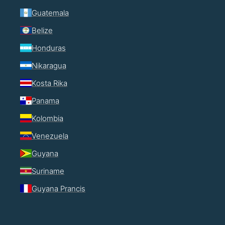
Guatemala
Belize
Honduras
Nikaragua
Kosta Rika
Panama
Kolombia
Venezuela
Guyana
Suriname
Guyana Prancis