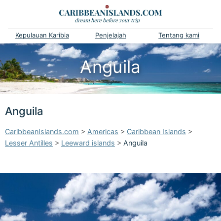
Kepulauan Karibia
Penjelajah
Tentang kami
Anguila
Anguila
CaribbeanIslands.com
>
Americas
>
Caribbean Islands
>
Lesser Antilles
>
Leeward islands
>
Anguila