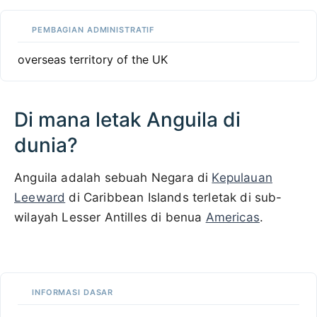
PEMBAGIAN ADMINISTRATIF
overseas territory of the UK
Di mana letak Anguila di
dunia?
Anguila adalah sebuah Negara di
Kepulauan
Leeward
di Caribbean Islands terletak di sub-
wilayah Lesser Antilles di benua
Americas
.
100 km / 62.1 mi
CARIBBEANISLANDS.COM
with the support of
© OpenStreetMap
contributors
1 m
3
t
/
f
📏
INFORMASI DASAR
+