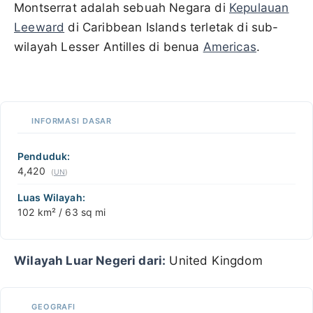
Montserrat adalah sebuah Negara di
Kepulauan
Leeward
di Caribbean Islands terletak di sub-
wilayah Lesser Antilles di benua
Americas
.
100 km / 62.1 mi
CARIBBEANISLANDS.COM
with the support of
© OpenStreetMap
contributors
1 m
3
t
/
f
📏
INFORMASI DASAR
+
−
Penduduk:
4,420
(
UN
)
Luas Wilayah:
102 km² / 63 sq mi
Wilayah Luar Negeri dari:
United Kingdom
GEOGRAFI