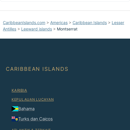
CaribbeanIslands.com
>
Americas
>
Caribbean Islands
>
Lesser
Antilles
>
Leeward islands
>
Montserrat
CARIBBEAN ISLANDS
KARIBIA
KEPULAUAN LUCAYAN
Bahama
Turks dan Caicos