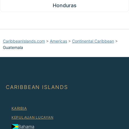
Honduras
CaribbeanIslands.com
>
Americas
>
Continental Caribbean
>
Guatemala
CARIBBEAN ISLANDS
KARIBIA
KEPULAUAN LUCAYAN
Bahama