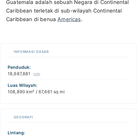
Guatemala adalah sebuah Negara di Continental
Caribbean terletak di sub-wilayah Continental
Caribbean di benua
Americas
.
100 km / 62.1 mi
CARIBBEANISLANDS.COM
with the support of
© OpenStreetMap
contributors
1 m
3
t
/
f
📏
INFORMASI DASAR
+
−
Penduduk:
18,687,881
(
UN
)
Luas Wilayah:
108,890 km² / 67,661 sq mi
GEOGRAFI
Lintang: