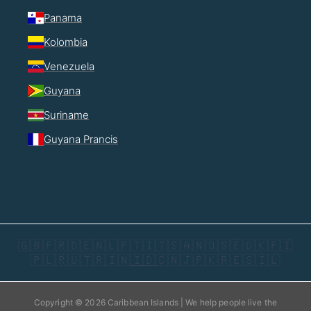
Panama
Kolombia
Venezuela
Guyana
Suriname
Guyana Prancis
🇬🇧
🇫🇷
🇩🇪
🇳🇱
🇵🇹
🇮🇹
🇸🇦
🇳🇴
🇸🇪
🇩🇰
🇫🇮
🇵🇱
🇷🇺
🇹🇷
🇮🇳
🇮🇩
🇨🇳
🇯🇵
🇰🇷
🇪🇸
🇮🇱
Copyright © 2026 Caribbean Islands | We help people live the