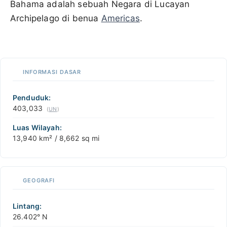
Bahama adalah sebuah Negara di Lucayan
Archipelago di benua
Americas
.
100 km / 62.1 mi
CARIBBEANISLANDS.COM
with the support of
© OpenStreetMap
contributors
1 m
3
t
/
f
📏
INFORMASI DASAR
+
−
Penduduk:
403,033
(
UN
)
Luas Wilayah:
13,940 km² / 8,662 sq mi
GEOGRAFI
Lintang:
26.402° N