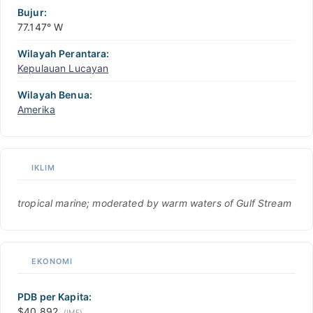
Bujur:
77.147° W
Wilayah Perantara:
Kepulauan Lucayan
Wilayah Benua:
Amerika
IKLIM
tropical marine; moderated by warm waters of Gulf Stream
EKONOMI
PDB per Kapita:
$40,892
(
IMF
)