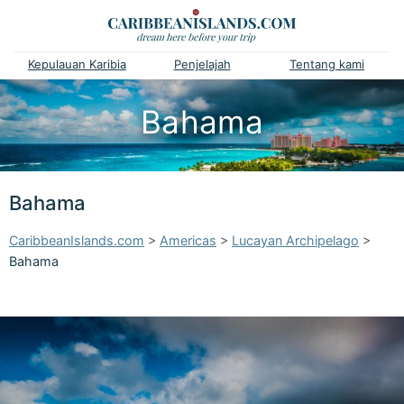
Kepulauan Karibia
Penjelajah
Tentang kami
Bahama
Bahama
CaribbeanIslands.com
>
Americas
>
Lucayan Archipelago
>
Bahama