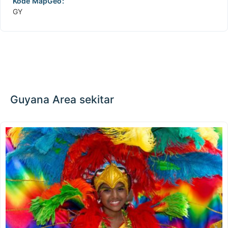
Kode MapGeo:
GY
Guyana Area sekitar