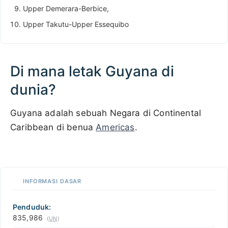
Upper Demerara-Berbice,
Upper Takutu-Upper Essequibo
Di mana letak Guyana di
dunia?
Guyana adalah sebuah Negara di Continental
Caribbean di benua
Americas
.
500 km / 310.7 mi
CARIBBEANISLANDS.COM
with the support of
© OpenStreetMap
contributors
1 m
3
t
/
f
📏
INFORMASI DASAR
+
−
Penduduk:
835,986
(
UN
)