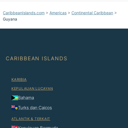
CaribbeanIslands.com
>
Americas
>
Continental Caribbean
>
Guyana
CARIBBEAN ISLANDS
KARIBIA
KEPULAUAN LUCAYAN
Bahama
Turks dan Caicos
ATLANTIK & TERKAIT
Kepulauan Bermuda