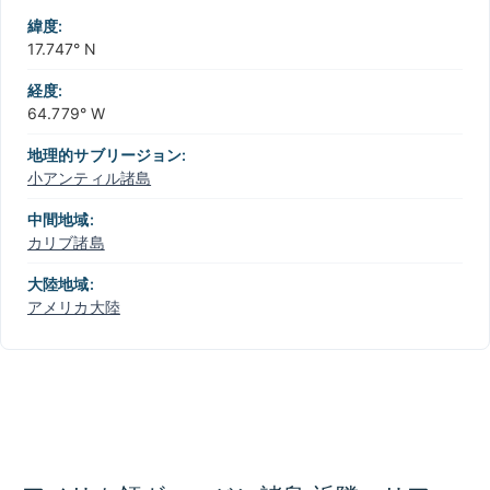
−
緯度:
17.747° N
経度:
64.779° W
地理的サブリージョン:
小アンティル諸島
中間地域:
カリブ諸島
大陸地域:
アメリカ大陸