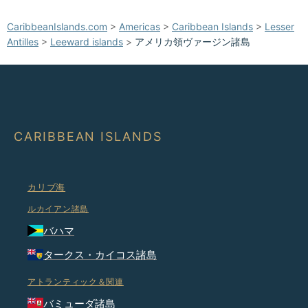
CaribbeanIslands.com
>
Americas
>
Caribbean Islands
>
Lesser
Antilles
>
Leeward islands
>
アメリカ領ヴァージン諸島
CARIBBEAN ISLANDS
カリブ海
ルカイアン諸島
バハマ
タークス・カイコス諸島
アトランティック＆関連
バミューダ諸島