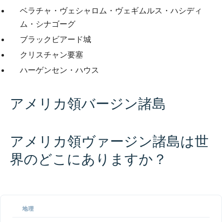
ベラチャ・ヴェシャロム・ヴェギムルス・ハシディ
ム・シナゴーグ
ブラックビアード城
クリスチャン要塞
ハーゲンセン・ハウス
アメリカ領バージン諸島
アメリカ領ヴァージン諸島は世
界のどこにありますか？
100 km / 62.1 mi
CARIBBEANISLANDS.COM
with the support of
© OpenStreetMap
contributors
1 m
3
t
/
f
📏
地理
+