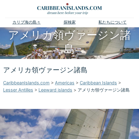
カリブ海の島々
探検家
私たちについて
アメリカ領ヴァージン諸
島
アメリカ領ヴァージン諸島
CaribbeanIslands.com
>
Americas
>
Caribbean Islands
>
Lesser Antilles
>
Leeward islands
>
アメリカ領ヴァージン諸島