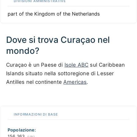
DIVISIONI AMMINISTRATIVE
part of the Kingdom of the Netherlands
Dove si trova Curaçao nel
mondo?
Curaçao è un Paese di
Isole ABC
sul Caribbean
Islands situato nella sottoregione di Lesser
Antilles nel continente
Americas
.
100 km / 62.1 mi
CARIBBEANISLANDS.COM
with the support of
© OpenStreetMap
contributors
1 m
3
t
/
f
📏
INFORMAZIONI DI BASE
+
−
Popolazione:
156,263
(
UN
)