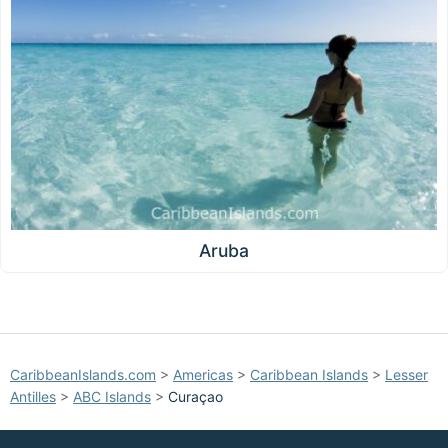
Aruba
CaribbeanIslands.com
>
Americas
>
Caribbean Islands
>
Lesser
Antilles
>
ABC Islands
>
Curaçao