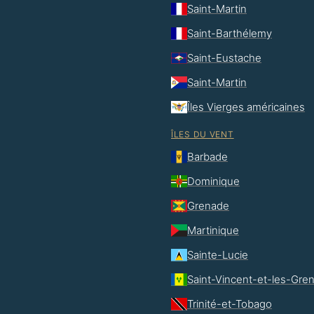
Saint-Martin
Saint-Barthélemy
Saint-Eustache
Saint-Martin
Îles Vierges américaines
ÎLES DU VENT
Barbade
Dominique
Grenade
Martinique
Sainte-Lucie
Saint-Vincent-et-les-Gre
Trinité-et-Tobago