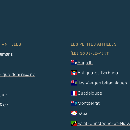
 ANTILLES
LES PETITES ANTILLES
ÎLES SOUS-LE-VENT
Caïmans
Anguilla
Antigua-et-Barbuda
lique dominicaine
Îles Vierges britanniques
Guadeloupe
que
Montserrat
Rico
Saba
Saint-Christophe-et-Niév