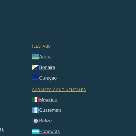
ÎLES ABC
Aruba
Bonaire
Curaçao
CARAÏBES CONTINENTALES
Mexique
Guatemala
Belize
ès
Honduras