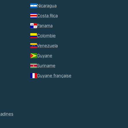
Nicaragua
Costa Rica
Panama
Colombie
Venezuela
Guyane
Suriname
Guyane française
nadines