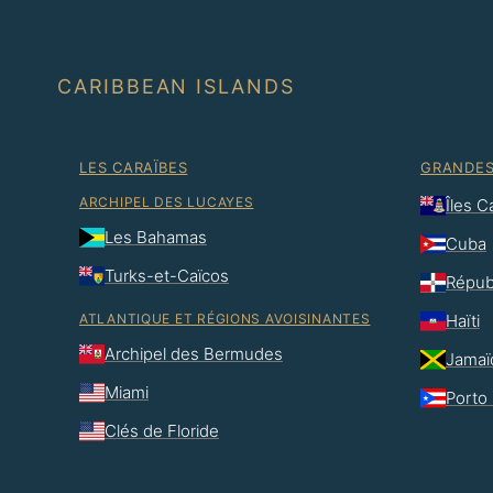
CARIBBEAN ISLANDS
LES CARAÏBES
GRANDES
ARCHIPEL DES LUCAYES
Îles 
Les Bahamas
Cuba
Turks-et-Caïcos
Répub
ATLANTIQUE ET RÉGIONS AVOISINANTES
Haïti
Archipel des Bermudes
Jamaï
Miami
Porto 
Clés de Floride