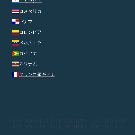
ニカラグア
コスタリカ
パナマ
コロンビア
ベネズエラ
ガイアナ
スリナム
フランス領ギアナ
🇬🇧
🇫🇷
🇩🇪
🇳🇱
🇵🇹
🇮🇹
🇸🇦
🇳🇴
🇸🇪
🇩🇰
🇫🇮
🇵🇱
🇷🇺
🇹🇷
🇮🇳
🇮🇩
🇨🇳
🇯🇵
🇰🇷
🇪🇸
🇮🇱