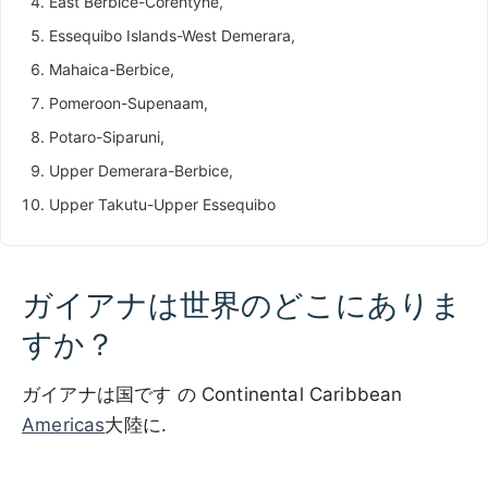
East Berbice-Corentyne,
Essequibo Islands-West Demerara,
Mahaica-Berbice,
Pomeroon-Supenaam,
Potaro-Siparuni,
Upper Demerara-Berbice,
Upper Takutu-Upper Essequibo
ガイアナは世界のどこにありま
すか？
ガイアナは国です の Continental Caribbean
Americas
大陸に.
500 km / 310.7 mi
CARIBBEANISLANDS.COM
with the support of
© OpenStreetMap
contributors
1 m
3
t
/
f