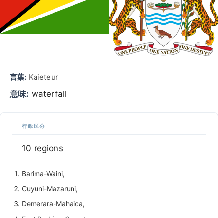
言葉:
Kaieteur
意味:
waterfall
行政区分
10 regions
Barima-Waini,
Cuyuni-Mazaruni,
Demerara-Mahaica,