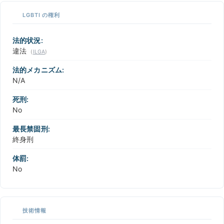
LGBTI の権利
法的状況:
違法
(
ILGA
)
法的メカニズム:
N/A
死刑:
No
最長禁固刑:
終身刑
体罰:
No
技術情報