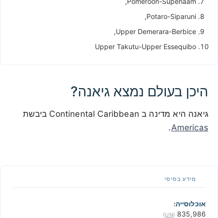
Pomeroon-Supenaam,
Potaro-Siparuni,
Upper Demerara-Berbice,
Upper Takutu-Upper Essequibo
היכן בעולם נמצא גיאנה?
גיאנה היא מדינה ב Continental Caribbean ביבשת
.
Americas
500 km / 310.7 mi
CARIBBEANISLANDS.COM
with the support of
© OpenStreetMap
contributors
1 m / 3
f
t
📏
מידע בסיסי
+
−
אוכלוסייה:
835,986
)
UN
(