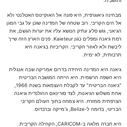
ותושביה.
מבחינה גיאוגרפית, היא פונה אל האוקיינוס האטלנטי ולא
אל הים הקריבי. רוב שטחה של המדינה שוכן על גבי המגן
הגיאני, גוש סלע עתיק הנושא עליו את יערות הגשם, את
רמת גיאנה ומפלים כגון Kaieteur. פנים הארץ הזה שייך
ליבשת ולא לאזור הקריבי. הקריביות בגיאנה היא
תרבותית, לא ימית.
גיאנה היא המדינה היחידה בדרום אמריקה שבה אנגלית
היא השפה הרשמית. היא הייתה המושבה הבריטית
"גיאנה הבריטית" עד לקבלת העצמאות בשנת 1966,
אחת משלוש הגיאנות, לצד סורינאם ההולנדית וגיאנה
הצרפתית ממזרח. היא צמחה בתוך העולם הקריבי
הבריטי, בדומה ל-Belize, ג'מייקה וברבדוס.
היא חברה מלאה ב-CARICOM, הקהילה הקריבית.