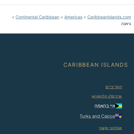
>
Continental Caribbean
>
Americas
>
CaribbeanIslands.com
גיאנה
CARIBBEAN ISLANDS
הקריביים
ארכיפלג הלוּקאיאן
איי בהאמה
Turks and Caicos
אטלנטי וקשור