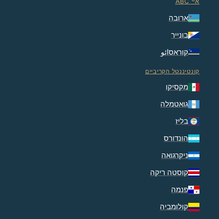
איי ABC
ארובה
בונייר
קוראסائو
קונטיננטל הקריביים
מקסיקו
גואטמלה
בליז
הונדורס
ניקרגואה
קוסטה ריקה
פנמה
קולומביה