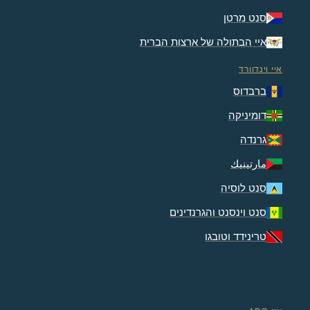
סנט מרטן
איי הבתולה של ארצות הברית
איי וינדוורד
ברבדוס
דומיניקה
גרנדה
مارتينيك
סנט לוסיה
סנט וינסנט והגרנדינים
טרינידד וטובגו