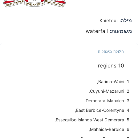
מילה:
Kaieteur
משמעות:
waterfall
חלוקה מינהלית
10 regions
Barima-Waini,
Cuyuni-Mazaruni,
Demerara-Mahaica,
East Berbice-Corentyne,
Essequibo Islands-West Demerara,
Mahaica-Berbice,