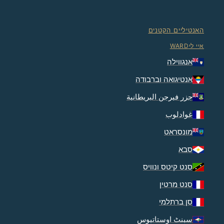
האנטיליים הקטנים
איי ליWARD
אנגווילה
אנטיגואה וברבודה
جزر فيرجن البريطانية
غوادلوب
מונסראט
סבא
סנט קיטס ונוויס
סנט מרטין
סן ברתלמי
سینٹ اوستاتیوس