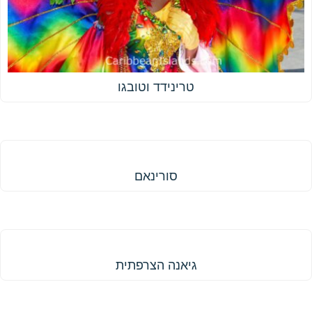
טרינידד וטובגו
סורינאם
סורינאם
גיאנה הצרפתית
גיאנה הצרפתית