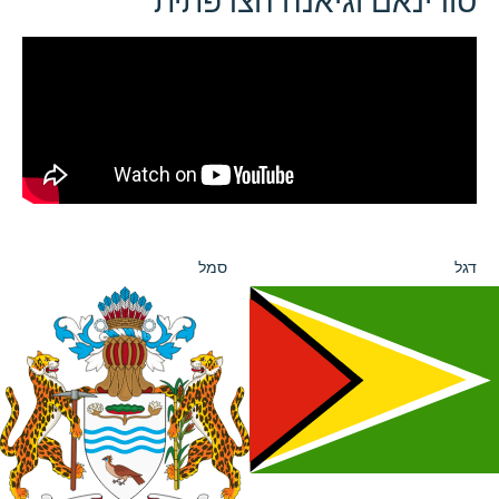
סורינאם וגיאנה הצרפתית
דגל
סמל