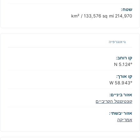
שטח:
214,970 km² / 133,576 sq mi
גיאוגרפיה
קו רוחב:
5.124° N
קו אורך:
58.943° W
אזור ביניים:
קונטיננטל הקריביים
אזור יבשתי:
אמריקה