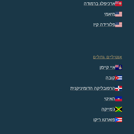
ארכיפלג ברמודה
מיאמי
פלורידה קיז
אנטיליים גדולים
איי קיימן
קובה
הרפובליקה הדומיניקנית
האיטי
ג'מייקה
פוארטו ריקו