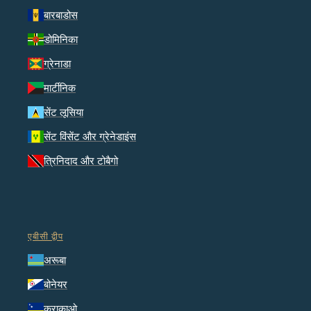
बारबाडोस
डोमिनिका
ग्रेनाडा
मार्टीनिक
सेंट लूसिया
सेंट विंसेंट और ग्रेनेडाइंस
त्रिनिदाद और टोबैगो
एबीसी द्वीप
अरूबा
बोनेयर
कुराकाओ