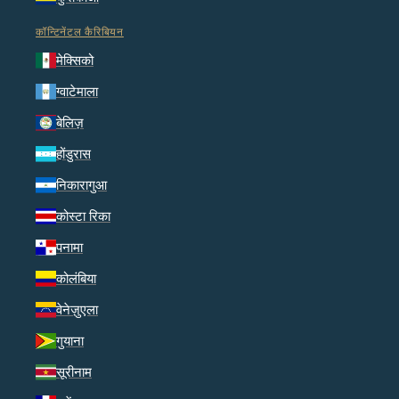
कॉन्टिनेंटल कैरिबियन
मेक्सिको
ग्वाटेमाला
बेलिज़
होंडुरास
निकारागुआ
कोस्टा रिका
पनामा
कोलंबिया
वेनेज़ुएला
गुयाना
सूरीनाम