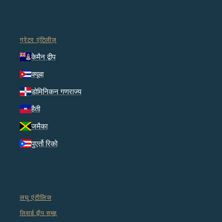
ग्रेटर एंटिलीज़
केमैन द्वीप
क्यूबा
डोमिनिकन गणराज्य
हैती
जमैका
पुएर्तो रिको
लघु एंटीलिज
लिवार्ड द्वीप समूह