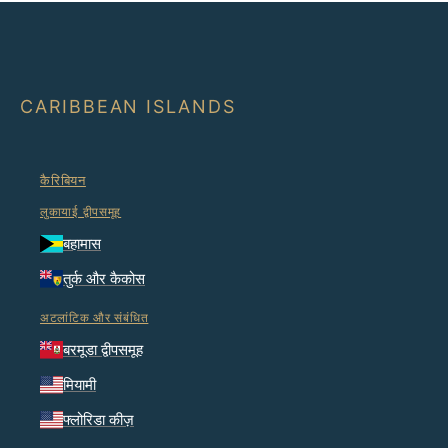
CARIBBEAN ISLANDS
कैरिबियन
लुकायाई द्वीपसमूह
बहामास
तुर्क और कैकोस
अटलांटिक और संबंधित
बरमूडा द्वीपसमूह
मियामी
फ्लोरिडा कीज़