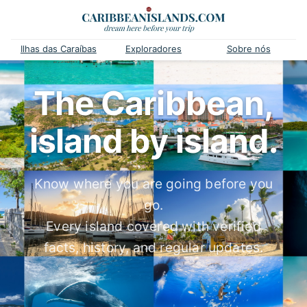
Ilhas das Caraíbas
Exploradores
Sobre nós
The Caribbean,
island by island.
Know where you are going before you
go.
Every island covered with verified
facts, history, and regular updates.