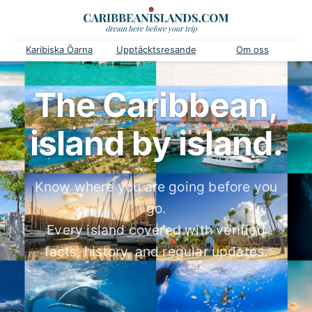
Karibiska Öarna
Upptäcktsresande
Om oss
The Caribbean,
island by island.
Know where you are going before you
go.
Every island covered with verified
facts, history, and regular updates.