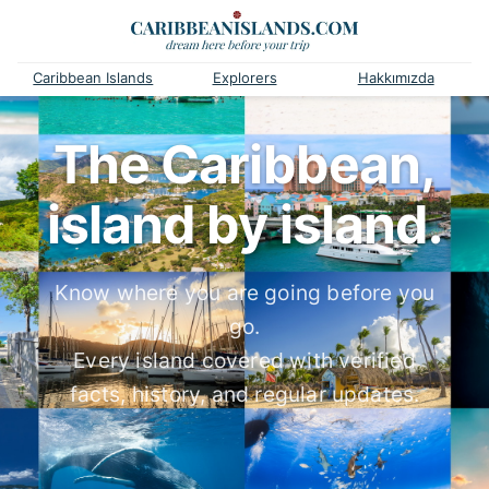
Caribbean Islands
Explorers
Hakkımızda
The Caribbean,
island by island.
Know where you are going before you
go.
Every island covered with verified
facts, history, and regular updates.