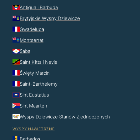
Antigua i Barbuda
Brytyjskie Wyspy Dziewicze
Gwadelupa
Montserrat
Saba
Saint Kitts i Nevis
Święty Marcin
Saint-Barthélemy
Sint Eustatius
Sint Maarten
Wyspy Dziewicze Stanów Zjednoczonych
WYSPY NAWIETRZNE
Barbados