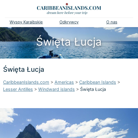
Wyspy Karaibskie
Odkrywcy
O nas
Święta Łucja
Święta Łucja
CaribbeanIslands.com
>
Americas
>
Caribbean Islands
>
Lesser Antilles
>
Windward islands
>
Święta Łucja