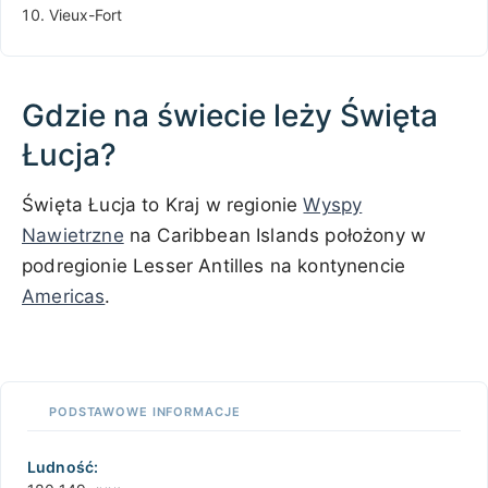
Vieux-Fort
Gdzie na świecie leży Święta
Łucja?
Święta Łucja to Kraj w regionie
Wyspy
Nawietrzne
na Caribbean Islands położony w
podregionie Lesser Antilles na kontynencie
Americas
.
500 km / 310.7 mi
CARIBBEANISLANDS.COM
with the support of
© OpenStreetMap
contributors
1 m
3
t
/
f
📏
PODSTAWOWE INFORMACJE
+
−
Ludność: