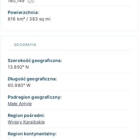
180,149
(
UN
)
Powierzchnia:
616 km² / 383 sq mi
GEOGRAFIA
Szerokość geograficzna:
13.892° N
Długość geograficzna:
60.980° W
Podregion geograficzny:
Małe Antyle
Region pośredni:
Wyspy Karaibskie
Region kontynentalny: