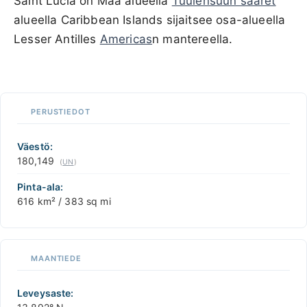
Saint Lucia on Maa alueella
Tuulensuun saaret
alueella Caribbean Islands sijaitsee osa-alueella
Lesser Antilles
Americas
n mantereella.
500 km / 310.7 mi
CARIBBEANISLANDS.COM
with the support of
© OpenStreetMap
contributors
1 m
3
t
/
f
📏
PERUSTIEDOT
+
−
Väestö:
180,149
(
UN
)
Pinta-ala:
616 km² / 383 sq mi
MAANTIEDE
Leveysaste: