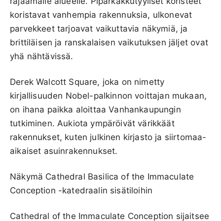
rajaamalle alueelle. Piparkakkutyyliset koristeet
koristavat vanhempia rakennuksia, ulkonevat
parvekkeet tarjoavat vaikuttavia näkymiä, ja
brittiläisen ja ranskalaisen vaikutuksen jäljet ovat
yhä nähtävissä.
Derek Walcott Square, joka on nimetty
kirjallisuuden Nobel-palkinnon voittajan mukaan,
on ihana paikka aloittaa Vanhankaupungin
tutkiminen. Aukiota ympäröivät värikkäät
rakennukset, kuten julkinen kirjasto ja siirtomaa-
aikaiset asuinrakennukset.
Näkymä Cathedral Basilica of the Immaculate
Conception -katedraalin sisätiloihin
Cathedral of the Immaculate Conception sijaitsee