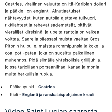
Castries, virallinen valuutta on Itä-Karibian dollari
ja pääkieli on englanti. Ainutlaatuiset
nähtävyydet, kuten autolla ajettava tulivuori,
rikkilähteet ja rehevät sademetsät, pitävät
vierailijat kiireisinä, ja upeita rantoja on vaikea
voittaa. Saarella ollessasi muista vaeltaa Gros
Pitonin huipulle, maistaa rommipunsia ja kokeilla
coal pot -pataa, joka on suosittu paikallinen
muhennos. Pidä silmällä yhteisöllisiä grillijuhlia,
joissa tarjoillaan porsaanlihaa, kanaa ja monia
muita herkullisia ruokia.
Pääkaupunki -
Castries
Kieli -
Englanti ja ranskalaispohjainen kreoli
Video Saint Lucian saaresta