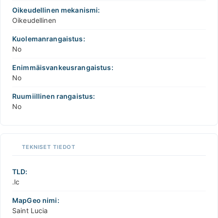
Oikeudellinen mekanismi:
Oikeudellinen
Kuolemanrangaistus:
No
Enimmäisvankeusrangaistus:
No
Ruumiillinen rangaistus:
No
TEKNISET TIEDOT
TLD:
.lc
MapGeo nimi:
Saint Lucia