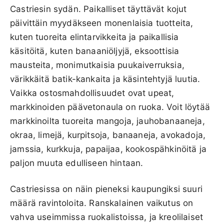
Castriesin sydän. Paikalliset täyttävät kojut
päivittäin myydäkseen monenlaisia tuotteita,
kuten tuoreita elintarvikkeita ja paikallisia
käsitöitä, kuten banaaniöljyjä, eksoottisia
mausteita, monimutkaisia puukaiverruksia,
värikkäitä batik-kankaita ja käsintehtyjä luutia.
Vaikka ostosmahdollisuudet ovat upeat,
markkinoiden päävetonaula on ruoka. Voit löytää
markkinoilta tuoreita mangoja, jauhobanaaneja,
okraa, limejä, kurpitsoja, banaaneja, avokadoja,
jamssia, kurkkuja, papaijaa, kookospähkinöitä ja
paljon muuta edulliseen hintaan.
Castriesissa on näin pieneksi kaupungiksi suuri
määrä ravintoloita. Ranskalainen vaikutus on
vahva useimmissa ruokalistoissa, ja kreolilaiset