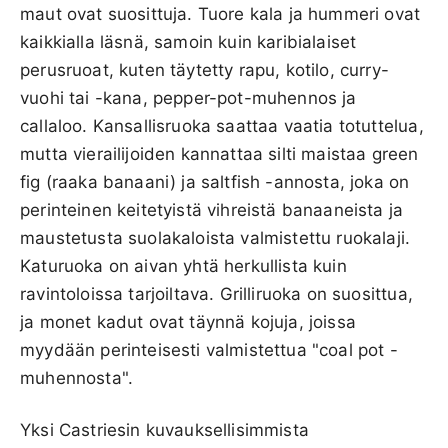
maut ovat suosittuja. Tuore kala ja hummeri ovat
kaikkialla läsnä, samoin kuin karibialaiset
perusruoat, kuten täytetty rapu, kotilo, curry-
vuohi tai -kana, pepper-pot-muhennos ja
callaloo. Kansallisruoka saattaa vaatia totuttelua,
mutta vierailijoiden kannattaa silti maistaa green
fig (raaka banaani) ja saltfish -annosta, joka on
perinteinen keitetyistä vihreistä banaaneista ja
maustetusta suolakaloista valmistettu ruokalaji.
Katuruoka on aivan yhtä herkullista kuin
ravintoloissa tarjoiltava. Grilliruoka on suosittua,
ja monet kadut ovat täynnä kojuja, joissa
myydään perinteisesti valmistettua "coal pot -
muhennosta".
Yksi Castriesin kuvauksellisimmista