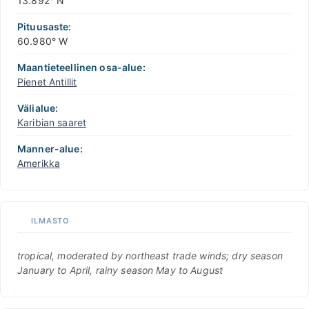
13.892° N
Pituusaste:
60.980° W
Maantieteellinen osa-alue:
Pienet Antillit
Välialue:
Karibian saaret
Manner-alue:
Amerikka
ILMASTO
tropical, moderated by northeast trade winds; dry season
January to April, rainy season May to August