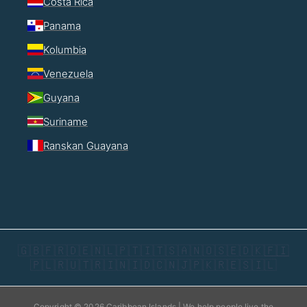
Costa Rica
Panama
Kolumbia
Venezuela
Guyana
Suriname
Ranskan Guayana
🇬🇧
🇫🇷
🇩🇪
🇳🇱
🇵🇹
🇮🇹
🇸🇦
🇳🇴
🇸🇪
🇩🇰
🇫🇮
🇵🇱
🇷🇺
🇹🇷
🇮🇳
🇮🇩
🇨🇳
🇯🇵
🇰🇷
🇪🇸
🇮🇱
Copyright © 2026 Caribbean Islands | We help people live the