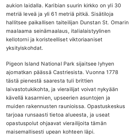
aukion laidalla. Karibian suurin kirkko on yli 30
metriä leveä ja yli 61 metriä pitkä. Sisätiloja
hallitsee paikallisen taiteilijan Dunstan St. Omarin
maalaama seinämaalaus, italialaistyylinen
kellotorni ja koristeelliset viktoriaaniset
yksityiskohdat.
Pigeon Island National Park sijaitsee lyhyen
ajomatkan päässä Castriesista. Vuonna 1778
tästä pienestä saaresta tuli brittien
laivastotukikohta, ja vierailijat voivat nykyään
kävellä kasarmien, upseerien asuntojen ja
muiden rakennusten raunioissa. Opastuskeskus
tarjoaa runsaasti tietoa alueesta, ja useat
opastuspolut ohjaavat vierailijoita tämän
maisemallisesti upean kohteen läpi.