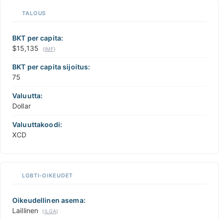
TALOUS
BKT per capita:
$15,135
(
IMF
)
BKT per capita sijoitus:
75
Valuutta:
Dollar
Valuuttakoodi:
XCD
LGBTI-OIKEUDET
Oikeudellinen asema:
Laillinen
(
ILGA
)