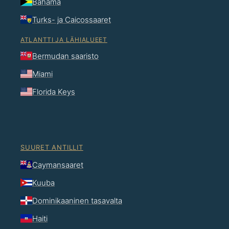
Bahama
Turks- ja Caicossaaret
ATLANTTI JA LÄHIALUEET
Bermudan saaristo
Miami
Florida Keys
SUURET ANTILLIT
Caymansaaret
Kuuba
Dominikaaninen tasavalta
Haiti