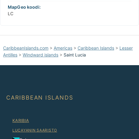
MapGeo koodi:
LC
CaribbeanIslands.com
>
Americas
>
Caribbean Islands
>
Lesser
Antilles
>
Windward islands
>
Saint Lucia
CARIBBEAN ISLANDS
KARIBIA
LUCAYANIN SAARISTO