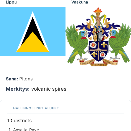
Lippu
Vaakuna
Sana:
Pitons
Merkitys:
volcanic spires
HALLINNOLLISET ALUEET
10 districts
Anse-la-Raye