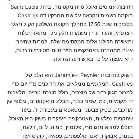
רחובות עמוסים ואוכלוסייה מקסימה. בירת Saint Lucia
הוקמה רשמית ונקראה על שם המרקיז דה Castries
בסביבות שנת 1756 במהלך תקופת השלטון הקולוניאלי
הצרפתי, והעיר עדיין משמרת חלק ניכר מהאדריכלות
והאווירה הקולוניאלית המקסימה שלה. למרות שהעיר
אינה מתהדרת באטרקציות תיירותיות מסורתיות רבות,
היא מפצה על כך באישיותה הגדולה.
השוק ברחובות Peynier ו-Jeremie הוא הלב של
Castries. המקומיים ממלאים את הדוכנים מדי יום כדי
למכור מגוון רחב של מוצרים, כולל תוצרת טרייה ומלאכות
יד מקומיות, כמו שמני בננה, תבלינים אקזוטיים, גילופי עץ
מורכבים, בטיק צבעוני ומטאטאים בעבודת יד. בעוד
שהקניות נפלאות, האטרקציה העיקרית בשוק היא האוכל.
תוכלו למצוא מנגו טרי, פלנטיין, במיה, ליים, דלעת,
בננות, אבוקדו, יאם, מלפפונים, פפאיה, קוקוס ועוד