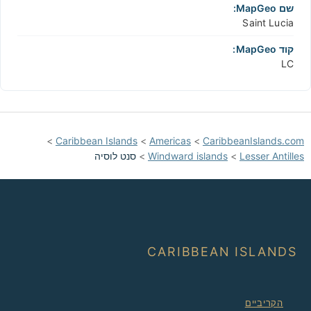
שם MapGeo:
Saint Lucia
קוד MapGeo:
LC
>
Caribbean Islands
>
Americas
>
CaribbeanIslands.com
Lesser Antilles
>
Windward islands
>
סנט לוסיה
CARIBBEAN ISLANDS
הקריביים