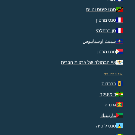
סנט קיטס ונוויס
סנט מרטין
סן ברתלמי
سینٹ اوستاتیوس
סנט מרטן
איי הבתולה של ארצות הברית
איי וינדוורד
ברבדוס
דומיניקה
גרנדה
مارتينيك
סנט לוסיה