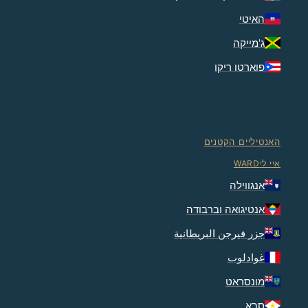
האיטי
ג'מייקה
פוארטו ריקו
האנטיליים הקטנים
איי ליWARD
אנגווילה
אנטיגואה וברבודה
جزر فيرجن البريطانية
غوادلوب
מונסראט
סבא