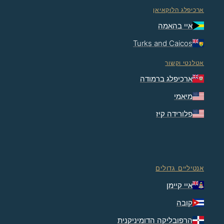
ארכיפלג הלוּקאיאן
איי בהאמה
Turks and Caicos
אטלנטי וקשור
ארכיפלג ברמודה
מיאמי
פלורידה קיז
אנטיליים גדולים
איי קיימן
קובה
הרפובליקה הדומיניקנית