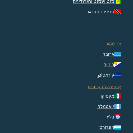
סנט וינסנט והגרנדינים
טרינידד וטובגו
איי ABC
ארובה
בונייר
קוראסائو
קונטיננטל הקריביים
מקסיקו
גואטמלה
בליז
הונדורס