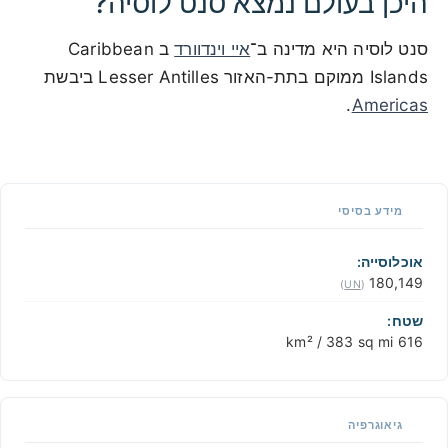
היכן בעולם נמצא סנט לוסיה?
סנט לוסיה היא מדינה ב־
איי וינדוורד
ב Caribbean
Islands ממוקם בתת-האזור Lesser Antilles ביבשת
.
Americas
500 km / 310.7 mi
CARIBBEANISLANDS.COM
with the support of
© OpenStreetMap
contributors
1 m / 3
f
t
📏
מידע בסיסי
+
−
אוכלוסייה:
180,149
)
UN
(
שטח:
616 km² / 383 sq mi
גיאוגרפיה