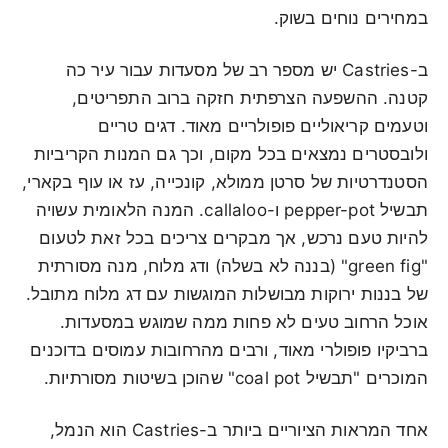
במחירים נוחים בשוק.
ב-Castries יש מספר רב של מסעדות עבור עיר כה
קטנה. ההשפעה הצרפתית חזקה ברוב התפריטים,
וטעמים קריאוליים פופולריים מאוד. דגים טריים
ולובסטרים נמצאים בכל מקום, וכך גם המנות הקריביות
הסטנדרטיות של סרטן ממולא, קונכייה, עז או עוף בקארי,
תבשיל pepper-pot ו-callaloo. המנה הלאומית עשויה
להיות טעם נרכש, אך מבקרים צריכים בכל זאת לטעום
"green fig" (בננה לא בשלה) ודג מלוח, מנה מסורתית
של בננות ירוקות מבושלות המוגשות עם דג מלוח מתובל.
אוכל הרחוב טעים לא פחות ממה שמוגש במסעדות.
ברביקיו פופולרי מאוד, ורבים מהרחובות עמוסים בדוכנים
המוכרים "תבשיל coal pot" שהוכן בשיטות מסורתיות.
אחד המראות הציוריים ביותר ב-Castries הוא הנמל,