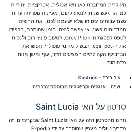
העיקרית המדוברת כאן היא אנגלית. אטרקציות ייחודיות
כמו הר געש שניתן לנסוע לתוכו, מעיינות גופרית ויערות
גשם עבותים יבטיחו שלא ישעמם לכם, ואת החופים
המדהימים פשוט אי אפשר לנצח. בזמן שהותכם, הקפידו
לטפס לפסגת ה-Gros Piton, לטעום פונץ' רום ולנסות
את ה-coal pot, תבשיל מקומי פופולרי. חפשו את
הברביקיו הקהילתיים המציעים חזיר, עוף ומגוון מנות
מדהימות.
עיר בירה -
Castries
שפה -
אנגלית וקריאולית מבוססת צרפתית
סרטון על האי Saint Lucia
תהנו מהסרטון הזה על האי Saint Lucia שבקריביים. זהו
מדריך טיולים מעניין שהוסבר על ידי Expedia...