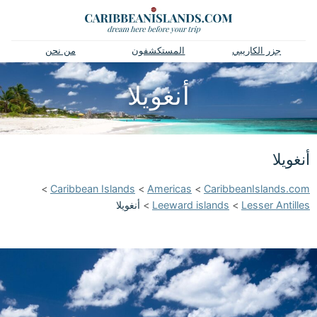
جزر الكاريبي
المستكشفون
من نحن
أنغويلا
أنغويلا
>
Caribbean Islands
>
Americas
>
CaribbeanIslands.com
Lesser Antilles
>
Leeward islands
>
أنغويلا