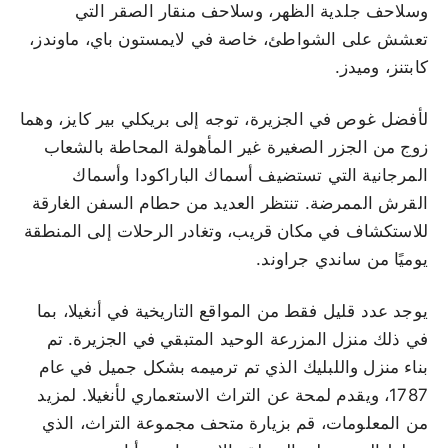
وسلاحف جلدية الظهر، وسلاحف منقار الصقر التي
تعشش على الشواطئ، خاصة في لايمستون باي، ماوندز،
كابتنز، وميدز.
لأفضل غوص في الجزيرة، توجه إلى بريكلي بير كايز، وهما
زوج من الجزر الصغيرة غير المأهولة المحاطة بالشعاب
المرجانية التي تستضيف أسماك الباراكودا وأسماك
القرش الممرضة. تنتظر العديد من حطام السفن الغارقة
للاستكشاف في مكان قريب، وتغادر الرحلات إلى المنطقة
يوميًا من ساندي جراوند.
يوجد عدد قليل فقط من المواقع التاريخية في أنغيلا، بما
في ذلك منزل المزرعة الوحيد المتبقي في الجزيرة. تم
بناء منزل واللبليك الذي تم ترميمه بشكل جميل في عام
1787، ويقدم لمحة عن التراث الاستعماري لأنغيلا. لمزيد
من المعلومات، قم بزيارة متحف مجموعة التراث، الذي