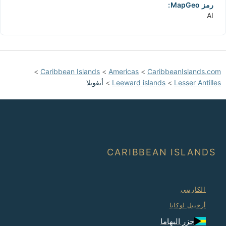
رمز MapGeo:
AI
>
Caribbean Islands
>
Americas
>
CaribbeanIslands.com
Lesser Antilles
>
Leeward islands
>
أنغويلا
CARIBBEAN ISLANDS
الكاريبي
أرخبيل لوكايا
جزر البهاما