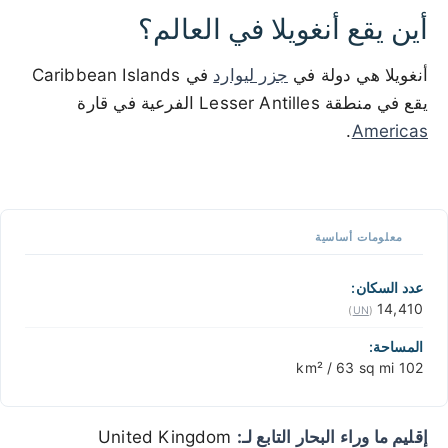
أين يقع أنغويلا في العالم؟
أنغويلا هي دولة في
جزر ليوارد
في Caribbean Islands
يقع في منطقة Lesser Antilles الفرعية في قارة
.
Americas
100 km / 62.1 mi
CARIBBEANISLANDS.COM
with the support of
© OpenStreetMap
contributors
1 m / 3
f
t
📏
معلومات أساسية
+
−
عدد السكان:
14,410
)
UN
(
المساحة:
102 km² / 63 sq mi
إقليم ما وراء البحار التابع لـ:
United Kingdom