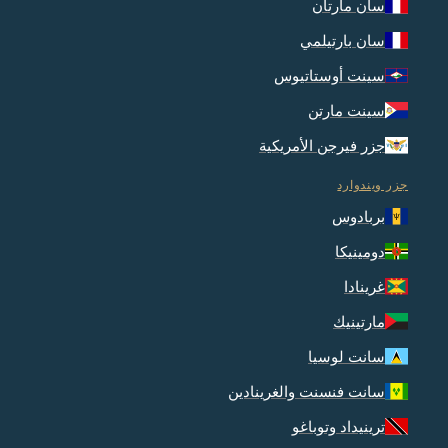
سان مارتان
سان بارتيلمي
سينت أوستاتيوس
سينت مارتن
جزر فيرجن الأمريكية
جزر ويندوارد
بربادوس
دومينيكا
غرينادا
مارتينيك
سانت لوسيا
سانت فنسنت والغرينادين
ترينيداد وتوباغو