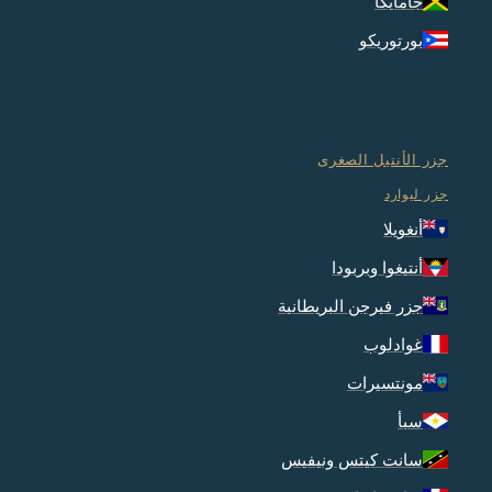
جامايكا
بورتوريكو
جزر الأنتيل الصغرى
جزر ليوارد
أنغويلا
أنتيغوا وبربودا
جزر فيرجن البريطانية
غوادلوب
مونتسيرات
سبأ
سانت كيتس ونيفيس