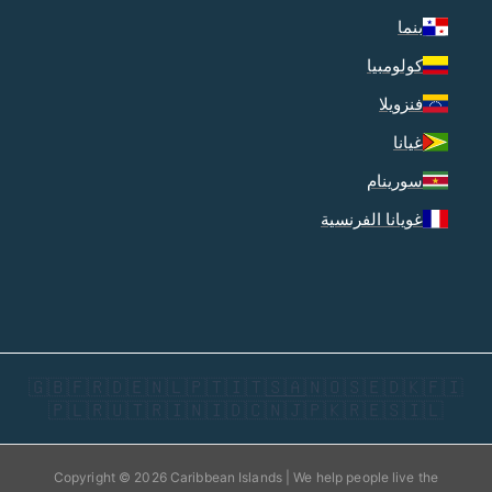
بنما
كولومبيا
فنزويلا
غيانا
سورينام
غويانا الفرنسية
🇬🇧
🇫🇷
🇩🇪
🇳🇱
🇵🇹
🇮🇹
🇸🇦
🇳🇴
🇸🇪
🇩🇰
🇫🇮
🇵🇱
🇷🇺
🇹🇷
🇮🇳
🇮🇩
🇨🇳
🇯🇵
🇰🇷
🇪🇸
🇮🇱
Copyright © 2026 Caribbean Islands | We help people live the