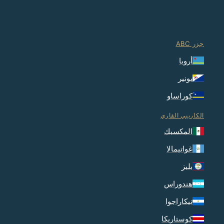
جزر ABC
أروبا
بونير
كوراساو
الكاريبي القاري
المكسيك
غواتيمالا
بليز
هندوراس
نيكاراجوا
كوستاريكا