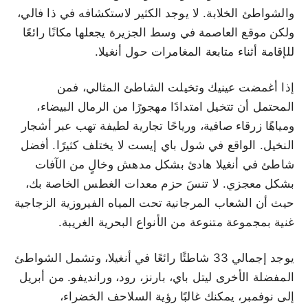
والشواطئ الخلابة. لا يوجد الكثير لاستكشافه في ذا فالي،
ولكن موقع العاصمة في وسط الجزيرة يجعلها مكانًا رائعًا
للإقامة أثناء متابعة المغامرات حول أنغيلا.
إذا أغمضت عينيك وتخيلت الشاطئ المثالي، فمن
المحتمل أن تتخيل امتدادًا مهجورًا من الرمال البيضاء،
ومياهًا زرقاء صافية، ورياحًا تجارية لطيفة تهب عبر أشجار
النخيل. الواقع في شول باي إيست لا يختلف كثيرًا. أفضل
شاطئ في أنغيلا هادئ بشكل مدهش وخالٍ من الآفات
بشكل معجزي. لا تنسَ حزم معدات الغطس الخاصة بك،
حيث أن الشعاب المرجانية تحت المياه الفيروزية الزجاجية
غنية بمجموعة متنوعة من الأنواع البحرية الغريبة.
يوجد إجمالي 33 شاطئًا رائعًا في أنغيلا، وتشمل الشواطئ
المفضلة الأخرى ليتل باي، بارنز، رود، ورانديفو. من أبريل
إلى نوفمبر، يمكنك غالبًا رؤية السلاحف الخضراء،