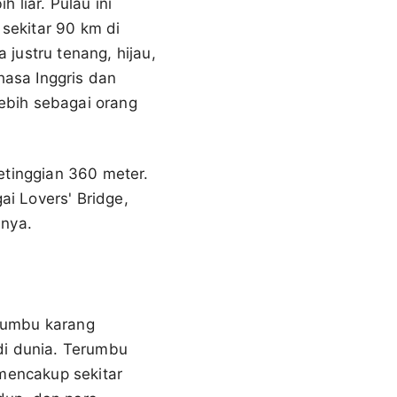
 liar. Pulau ini
 sekitar 90 km di
 justru tenang, hijau,
asa Inggris dan
ebih sebagai orang
etinggian 360 meter.
i Lovers' Bridge,
inya.
erumbu karang
di dunia. Terumbu
 mencakup sekitar