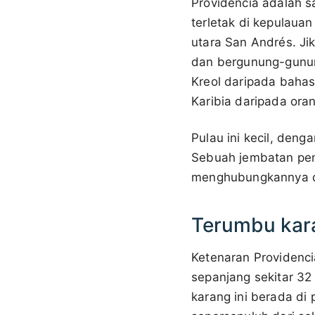
Providencia adalah sa
terletak di kepulauan
utara San Andrés. Jik
dan bergunung-gunun
Kreol daripada baha
Karibia daripada ora
Pulau ini kecil, den
Sebuah jembatan pen
menghubungkannya den
Terumbu kar
Ketenaran Providenci
sepanjang sekitar 32
karang ini berada di