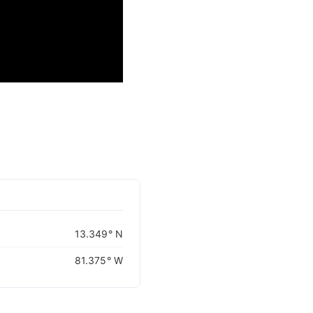
CARIBBEANISLANDS.COM
with the support of
© OpenStreetMap
contributors
1 m
3
t
/
f
13.349° N
81.375° W