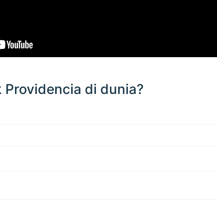
 Providencia di dunia?
200 km / 124.3 mi