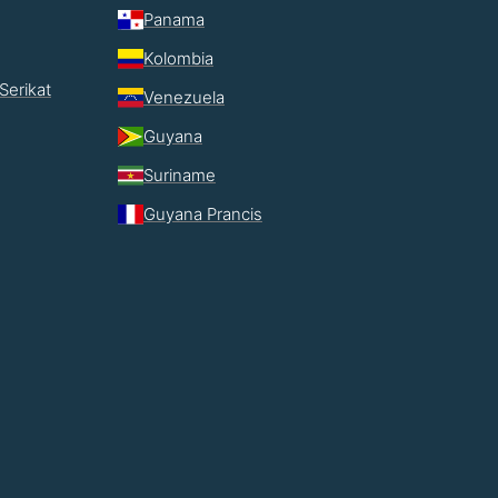
Panama
Kolombia
Serikat
Venezuela
Guyana
Suriname
Guyana Prancis