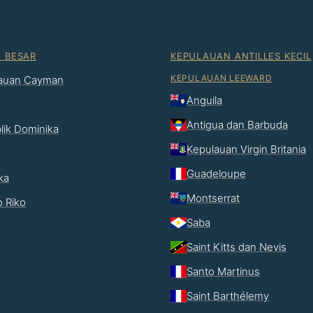
N BESAR
KEPULAUAN ANTILLES KECIL
KEPULAUAN LEEWARD
auan Cayman
Anguila
Antigua dan Barbuda
lik Dominika
Kepulauan Virgin Britania
Guadeloupe
ka
Montserrat
o Riko
Saba
Saint Kitts dan Nevis
Santo Martinus
Saint Barthélemy