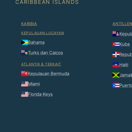
CARIBBEAN ISLANDS
KARIBIA
ANTILLE
KEPULAUAN LUCAYAN
Kepul
Bahama
Kuba
Turks dan Caicos
Repub
ATLANTIK & TERKAIT
Haiti
Kepulauan Bermuda
Jamai
Miami
Puert
Florida Keys