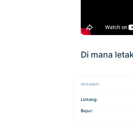
Di mana letak
Klik di
mana saja
pada peta
📏
untuk
GEOGRAFI
+
berinteraksi
−
Lintang:
Bujur: