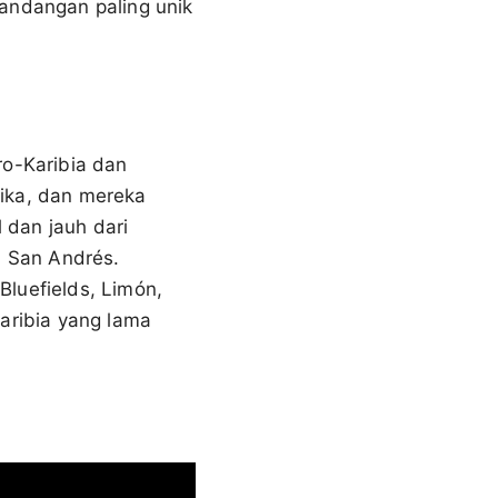
mandangan paling unik
ro-Karibia dan
ika, dan mereka
l dan jauh dari
i San Andrés.
luefields, Limón,
aribia yang lama