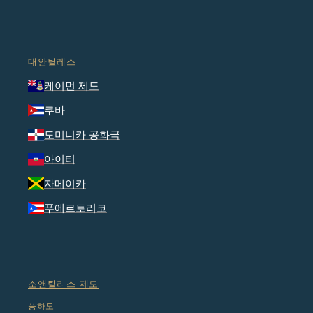
대안틸레스
케이먼 제도
쿠바
도미니카 공화국
아이티
자메이카
푸에르토리코
소앤틸리스 제도
풍하도