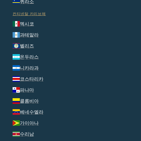
퀴라소
컨티넨탈 카리브해
멕시코
과테말라
벨리즈
온두라스
니카라과
코스타리카
파나마
콜롬비아
베네수엘라
가이아나
수리남