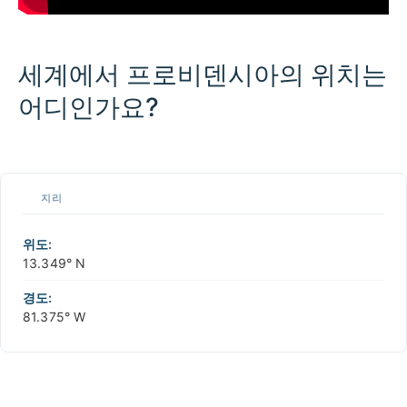
세계에서 프로비덴시아의 위치는
어디인가요?
100 km / 62.1 mi
CARIBBEANISLANDS.COM
with the support of
© OpenStreetMap
contributors
1 m
3
t
/
f
📏
지리
+
−
위도:
13.349° N
경도:
81.375° W