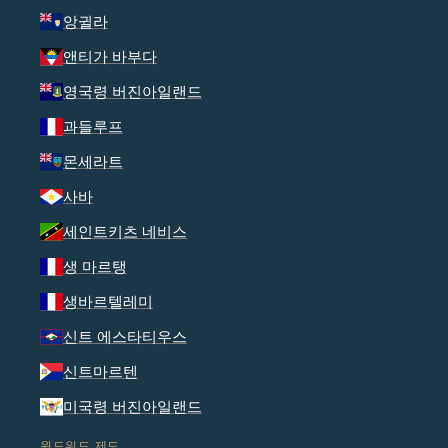
앙귈라
앤티가 바부다
영국령 버진아일랜드
과들루프
몬세라트
사바
세인트키츠 네비스
생 마르탱
생바르텔레미
신트 에스타티우스
신트마르텐
미국령 버진아일랜드
윈드워드 제도