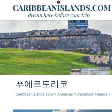
푸에르토리코
CaribbeanIslands.com
>
Americas
>
Caribbean Islands
>