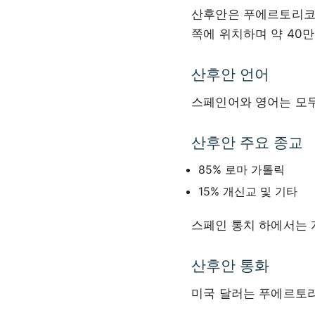
산후안은 푸에르토리코 
쪽에 위치하며 약 40
산후안 언어
스페인어와 영어는 모두
산후안 주요 종교
85% 로마 가톨릭
15% 개신교 및 기타
스페인 통치 하에서는 
산후안 통화
미국 달러는 푸에르토