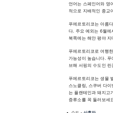
언어는 스페인어와 영어이
적으로 지배적인 종교이
푸에르토리코는 아름다운
다. 주요 예외는 6월
북쪽에는 해안 평야 지
푸에르토리코로 여행한
가능성이 높습니다. 푸
브해 서핑의 수도인 린
푸에르토리코는 생물 발
스노클링, 스쿠버 다이
는 플랜테인과 돼지고기
증류소를 꼭 둘러보세요
수도 -
산후안