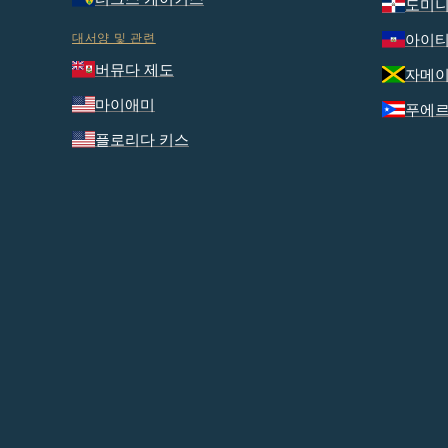
도미니
대서양 및 관련
아이
버뮤다 제도
자메
마이애미
푸에
플로리다 키스