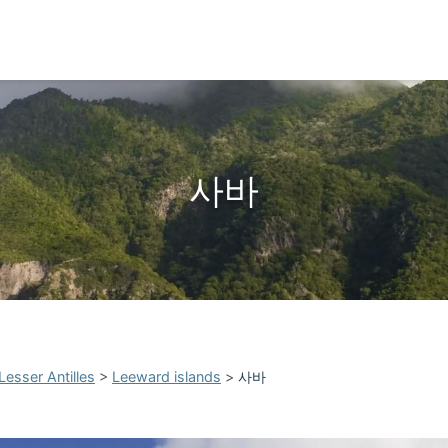
사바
Lesser Antilles
>
Leeward islands
>
사바