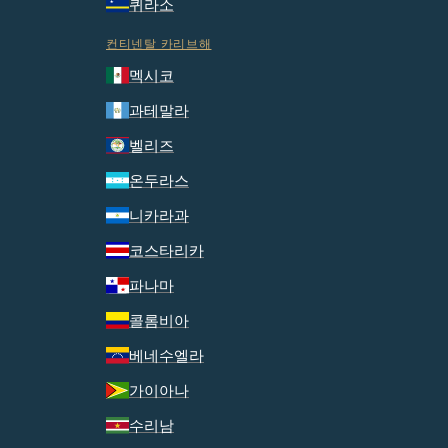
퀴라소
컨티넨탈 카리브해
멕시코
과테말라
벨리즈
온두라스
니카라과
코스타리카
파나마
콜롬비아
베네수엘라
가이아나
수리남