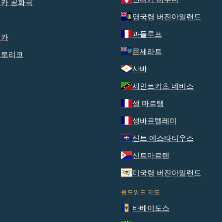
카 공화국
영국령 버진아일랜드
티
과들루프
이카
몬세라트
르토리코
사바
세인트키츠 네비스
생 마르탱
생바르텔레미
신트 에스타티우스
신트마르텐
미국령 버진아일랜드
윈드워드 제도
바베이도스