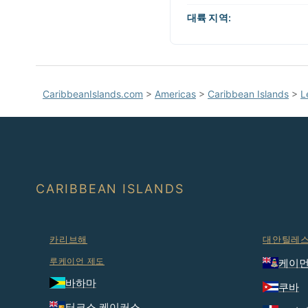
작
대륙 지역:
하
세
요
CaribbeanIslands.com
>
Americas
>
Caribbean Islands
>
L
CARIBBEAN ISLANDS
카리브해
대안틸레
루케이언 제도
케이먼
바하마
쿠바
터크스 케이커스