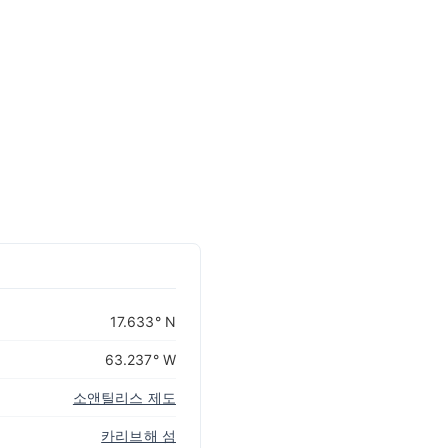
CARIBBEANISLANDS.COM
with the support of
© OpenStreetMap
contributors
1 m
3
t
/
f
17.633° N
63.237° W
소앤틸리스 제도
카리브해 섬