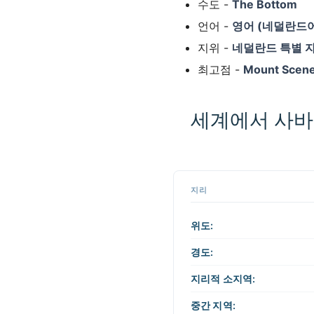
수도 -
The Bottom
언어 -
영어 (네덜란드어
지위 -
네덜란드 특별 자
최고점 -
Mount Sce
세계에서 사바
지
도
📏
의
지리
아
+
무
곳
−
위도:
이
나
경도:
클
릭
지리적 소지역:
하
여
중간 지역:
조