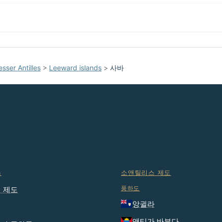
esser Antilles
>
Leeward islands
>
사바
스
소앤틸리스 제도
풍하도
 제도
앙귈라
앤티가 바부다