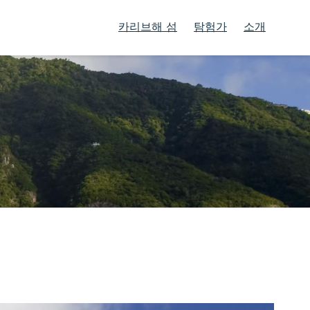
카리브해 섬
탐험가
소개