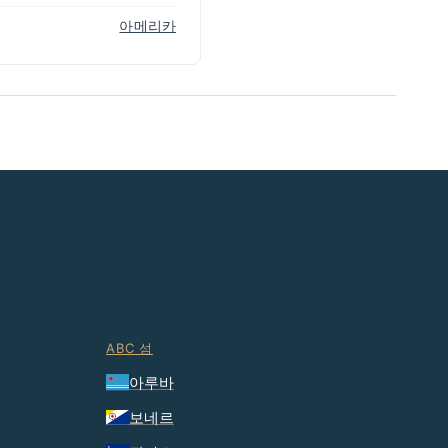
아메리카
ABC 섬
아루바
보네르