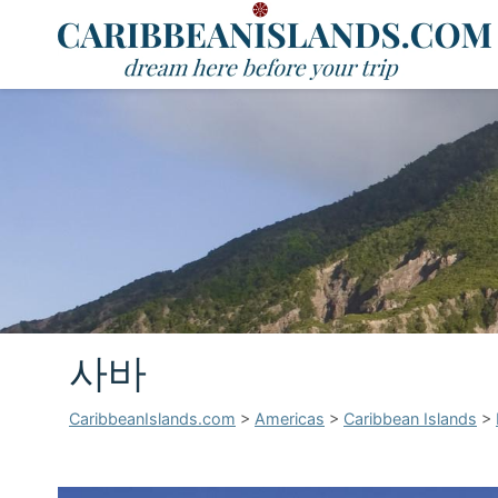
사바
CaribbeanIslands.com
>
Americas
>
Caribbean Islands
>