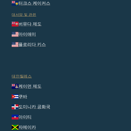
터크스 케이커스
대서양 및 관련
버뮤다 제도
마이애미
플로리다 키스
대안틸레스
케이먼 제도
쿠바
도미니카 공화국
아이티
자메이카