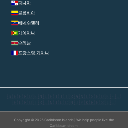
파나마
콜롬비아
베네수엘라
가이아나
수리남
프랑스령 기아나
🇬🇧
🇫🇷
🇩🇪
🇳🇱
🇵🇹
🇮🇹
🇸🇦
🇳🇴
🇸🇪
🇩🇰
🇫🇮
🇵🇱
🇷🇺
🇹🇷
🇮🇳
🇮🇩
🇨🇳
🇯🇵
🇰🇷
🇪🇸
🇮🇱
Copyright © 2026 Caribbean Islands | We help people live the
Caribbean dream.