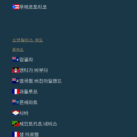
푸에르토리코
소앤틸리스 제도
풍하도
앙귈라
앤티가 바부다
영국령 버진아일랜드
과들루프
몬세라트
사바
세인트키츠 네비스
생 마르탱