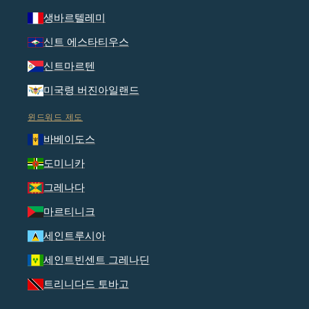
생바르텔레미
신트 에스타티우스
신트마르텐
미국령 버진아일랜드
윈드워드 제도
바베이도스
도미니카
그레나다
마르티니크
세인트루시아
세인트빈센트 그레나딘
트리니다드 토바고