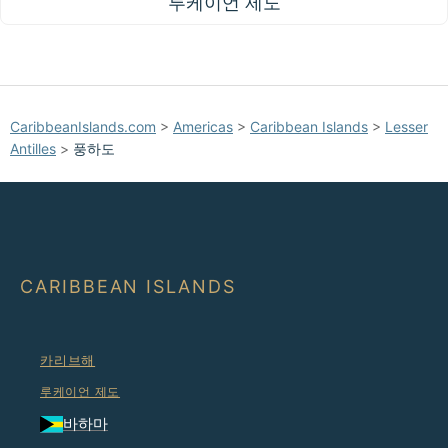
루케이언 제도
CaribbeanIslands.com
>
Americas
>
Caribbean Islands
>
Lesser
Antilles
>
풍하도
CARIBBEAN ISLANDS
카리브해
루케이언 제도
바하마