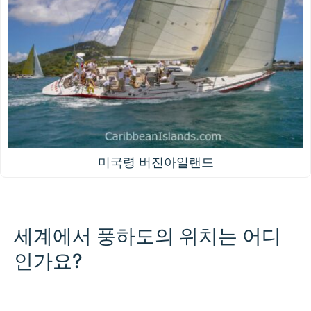
미국령 버진아일랜드
세계에서 풍하도의 위치는 어디
인가요?
500 km / 310.7 mi
CARIBBEANISLANDS.COM
with the support of
© OpenStreetMap
contributors
1 m
3
t
/
f