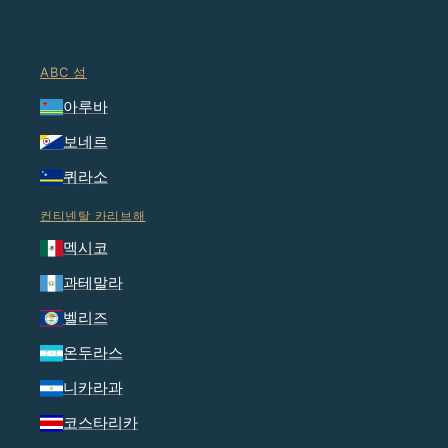
ABC 섬
아루바
보네르
퀴라소
컨티넨탈 카리브해
멕시코
과테말라
벨리즈
온두라스
니카라과
코스타리카