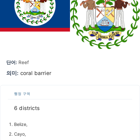
단어:
Reef
의미:
coral barrier
행정 구역
6 districts
Belize,
Cayo,