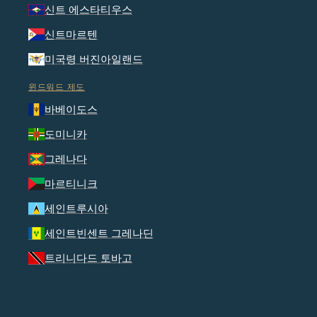
신트 에스타티우스
신트마르텐
미국령 버진아일랜드
윈드워드 제도
바베이도스
도미니카
그레나다
마르티니크
세인트루시아
세인트빈센트 그레나딘
트리니다드 토바고