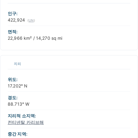
+
−
인구:
422,924
(
UN
)
면적:
22,966 km² / 14,270 sq mi
지리
위도:
17.202° N
경도:
88.713° W
지리적 소지역:
컨티넨탈 카리브해
중간 지역: