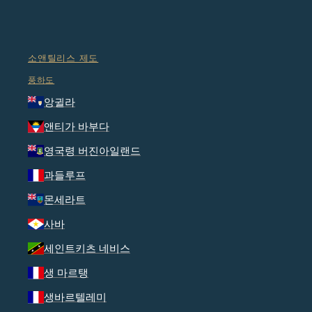
소앤틸리스 제도
풍하도
앙귈라
앤티가 바부다
영국령 버진아일랜드
과들루프
몬세라트
사바
세인트키츠 네비스
생 마르탱
생바르텔레미