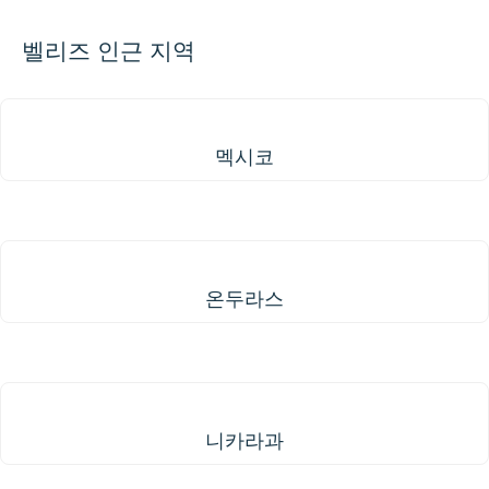
벨리즈 인근 지역
멕시코
멕시코
온두라스
온두라스
니카라과
니카라과