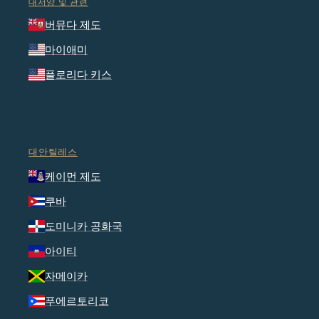
대서양 및 관련
버뮤다 제도
마이애미
플로리다 키스
대안틸레스
케이먼 제도
쿠바
도미니카 공화국
아이티
자메이카
푸에르토리코