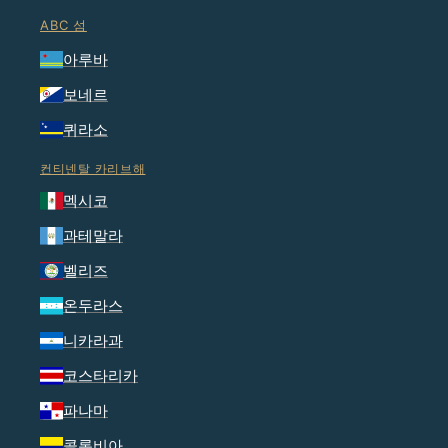
ABC 섬
아루바
보네르
퀴라소
컨티넨탈 카리브해
멕시코
과테말라
벨리즈
온두라스
니카라과
코스타리카
파나마
콜롬비아