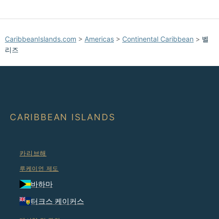
CaribbeanIslands.com
>
Americas
>
Continental Caribbean
>
벨
리즈
CARIBBEAN ISLANDS
카리브해
루케이언 제도
바하마
터크스 케이커스