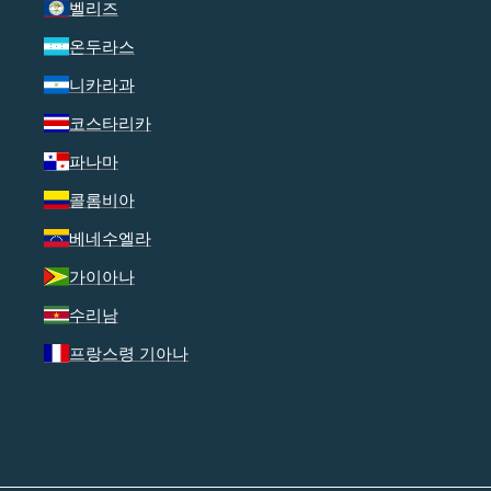
벨리즈
온두라스
니카라과
코스타리카
파나마
콜롬비아
베네수엘라
가이아나
수리남
프랑스령 기아나