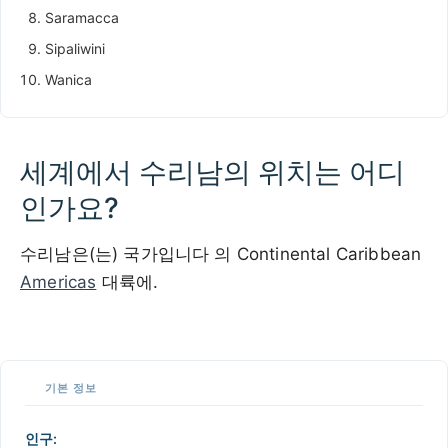
Saramacca
Sipaliwini
Wanica
세계에서 수리남의 위치는 어디
인가요?
수리남은(는) 국가입니다 의 Continental Caribbean
Americas
대륙에.
500 km / 310.7 mi
CARIBBEANISLANDS.COM
with the support of
© OpenStreetMap
contributors
1 m
3
t
/
f
📏
기본 정보
+
−
인구: