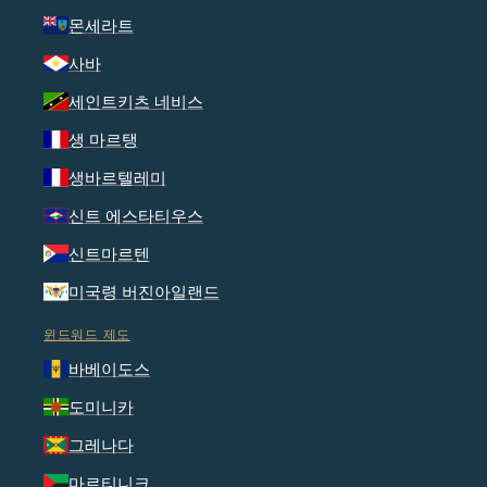
몬세라트
사바
세인트키츠 네비스
생 마르탱
생바르텔레미
신트 에스타티우스
신트마르텐
미국령 버진아일랜드
윈드워드 제도
바베이도스
도미니카
그레나다
마르티니크