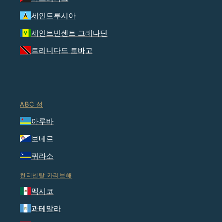
세인트루시아
세인트빈센트 그레나딘
트리니다드 토바고
ABC 섬
아루바
보네르
퀴라소
컨티넨탈 카리브해
멕시코
과테말라