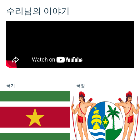
수리남의 이야기
국기
국장