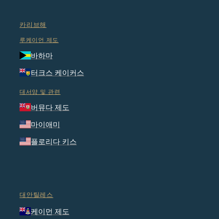
카리브해
루케이언 제도
바하마
터크스 케이커스
대서양 및 관련
버뮤다 제도
마이애미
플로리다 키스
대안틸레스
케이먼 제도