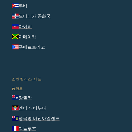
쿠바
도미니카 공화국
아이티
자메이카
푸에르토리코
소앤틸리스 제도
풍하도
앙귈라
앤티가 바부다
영국령 버진아일랜드
과들루프