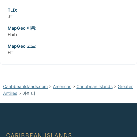
TLD:
.ht
MapGeo 이름:
Haiti
MapGeo 코드:
HT
CaribbeanIslands.com
>
Americas
>
Caribbean Islands
>
Greater
Antilles
>
아이티
CARIBBEAN ISLANDS