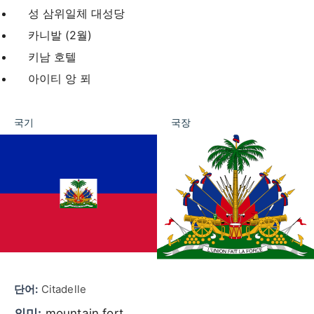
성 삼위일체 대성당
카니발 (2월)
키남 호텔
아이티 앙 푀
국기
국장
단어:
Citadelle
의미:
mountain fort