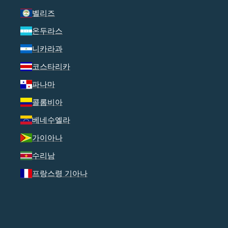
벨리즈
온두라스
니카라과
코스타리카
파나마
콜롬비아
베네수엘라
가이아나
수리남
프랑스령 기아나