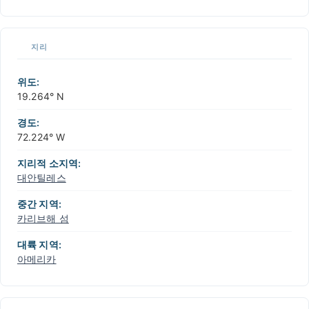
지리
위도:
19.264° N
경도:
72.224° W
지리적 소지역:
대안틸레스
중간 지역:
카리브해 섬
대륙 지역:
아메리카