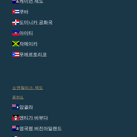
케이먼 제도
쿠바
도미니카 공화국
아이티
자메이카
푸에르토리코
소앤틸리스 제도
풍하도
앙귈라
앤티가 바부다
영국령 버진아일랜드