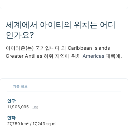
세계에서 아이티의 위치는 어디
인가요?
아이티은(는) 국가입니다 의 Caribbean Islands
Greater Antilles 하위 지역에 위치
Americas
대륙에.
100 km / 62.1 mi
CARIBBEANISLANDS.COM
with the support of
© OpenStreetMap
contributors
1 m
3
t
/
f
📏
기본 정보
+
−
인구:
11,906,095
(
UN
)
면적:
27,750 km² / 17,243 sq mi