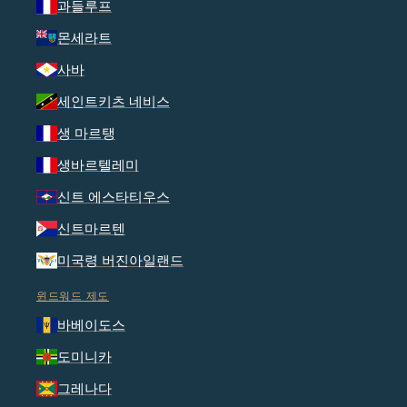
과들루프
몬세라트
사바
세인트키츠 네비스
생 마르탱
생바르텔레미
신트 에스타티우스
신트마르텐
미국령 버진아일랜드
윈드워드 제도
바베이도스
도미니카
그레나다