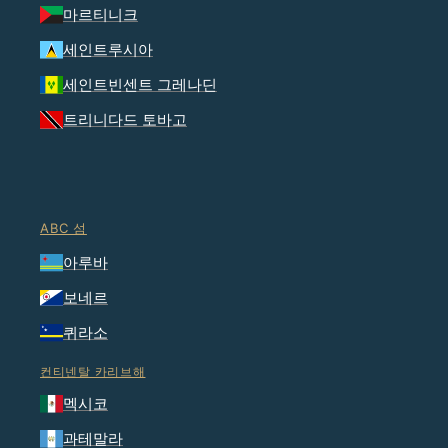
마르티니크
세인트루시아
세인트빈센트 그레나딘
트리니다드 토바고
ABC 섬
아루바
보네르
퀴라소
컨티넨탈 카리브해
멕시코
과테말라