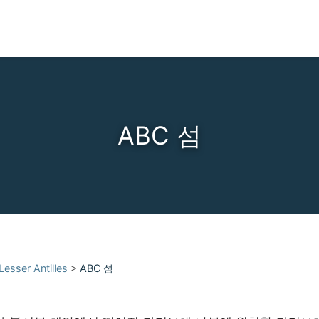
ABC 섬
Lesser Antilles
>
ABC 섬