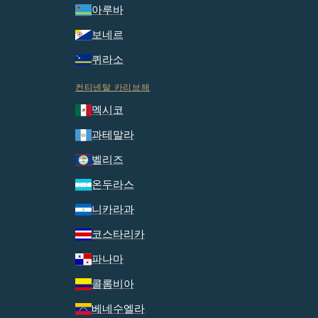
아루바
보네르
퀴라소
컨티넨탈 카리브해
멕시코
과테말라
벨리즈
온두라스
니카라과
코스타리카
파나마
콜롬비아
베네수엘라