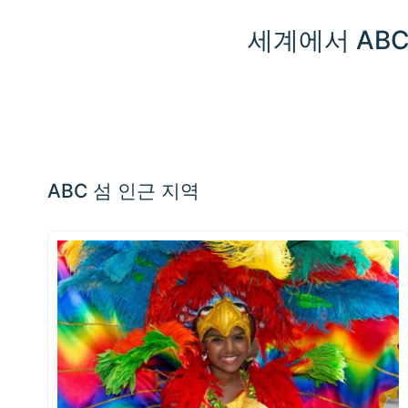
세계에서 AB
지
도
📏
의
아
+
무
곳
−
ABC 섬 인근 지역
이
나
클
릭
하
여
조
작
하
세
요