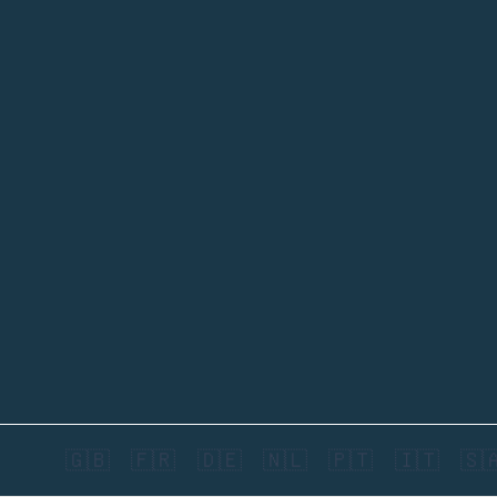
🇬🇧
🇫🇷
🇩🇪
🇳🇱
🇵🇹
🇮🇹
🇸