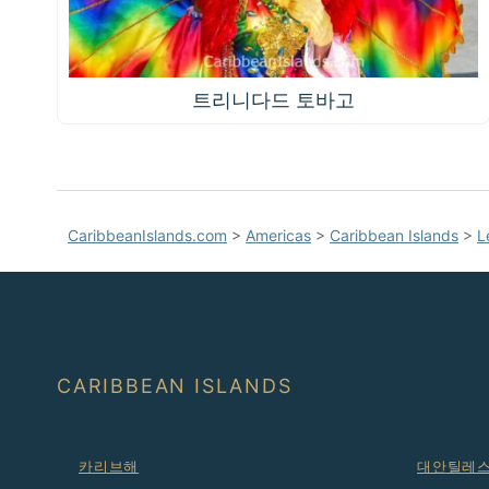
트리니다드 토바고
CaribbeanIslands.com
>
Americas
>
Caribbean Islands
>
L
CARIBBEAN ISLANDS
카리브해
대안틸레