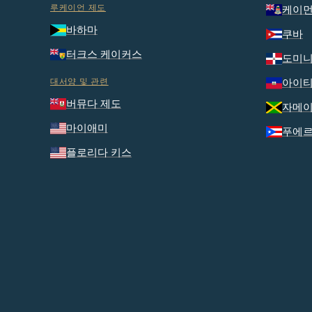
루케이언 제도
케이먼
바하마
쿠바
터크스 케이커스
도미니
대서양 및 관련
아이
버뮤다 제도
자메
마이애미
푸에
플로리다 키스