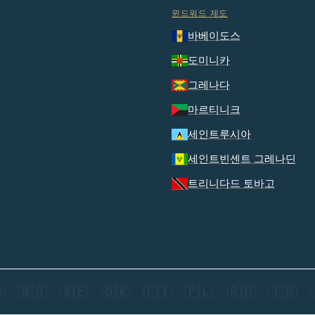
윈드워드 제도
바베이도스
도미니카
그레나다
마르티니크
세인트루시아
세인트빈센트 그레나딘
트리니다드 토바고

🇳🇴
🇸🇪
🇩🇰
🇫🇮
🇵🇱
🇷🇺
🇹🇷