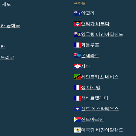
풍하도
 제도
앙귈라
앤티가 바부다
카 공화국
영국령 버진아일랜드
티
과들루프
이카
몬세라트
르토리코
사바
세인트키츠 네비스
생 마르탱
생바르텔레미
신트 에스타티우스
신트마르텐
미국령 버진아일랜드