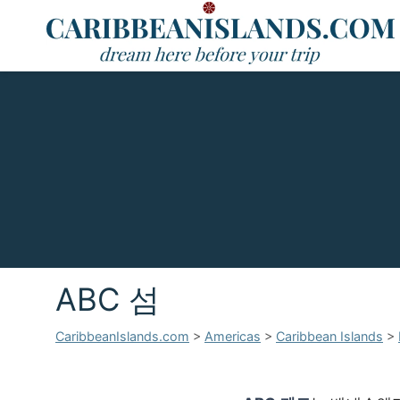
ABC 섬
CaribbeanIslands.com
>
Americas
>
Caribbean Islands
>