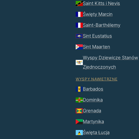
Saint Kitts i Nevis
Święty Marcin
Saint-Barthélemy
Sint Eustatius
Sint Maarten
Wyspy Dziewicze Stanów
Zjednoczonych
WYSPY NAWIETRZNE
Barbados
Dominika
Grenada
Martynika
Święta Łucja