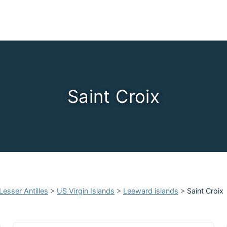
Saint Croix
Lesser Antilles
>
US Virgin Islands
>
Leeward islands
>
Saint Croix