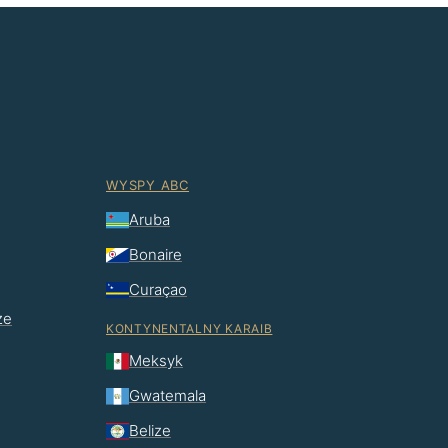
WYSPY ABC
Aruba
Bonaire
Curaçao
ze
KONTYNENTALNY KARAIB
Meksyk
Gwatemala
Belize