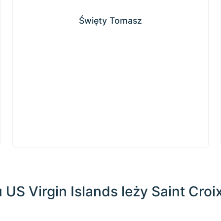
Święty Tomasz
Święty Tomasz
 US Virgin Islands leży Saint Croi
200 km / 124.3 mi