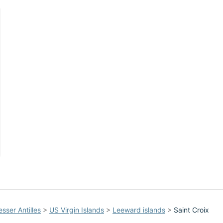
esser Antilles
>
US Virgin Islands
>
Leeward islands
>
Saint Croix