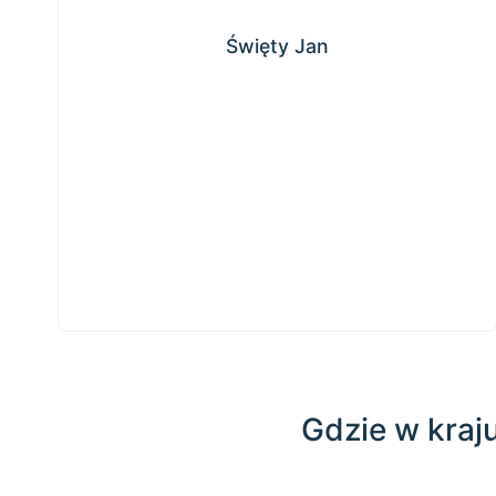
Święty Jan
Święty Jan
Gdzie w kraju
Kliknij