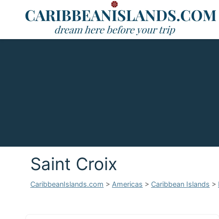
Saint Croix
CaribbeanIslands.com
>
Americas
>
Caribbean Islands
>