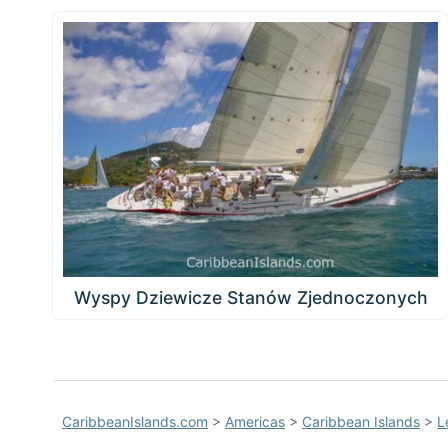
Wyspy Dziewicze Stanów Zjednoczonych
CaribbeanIslands.com
>
Americas
>
Caribbean Islands
>
L