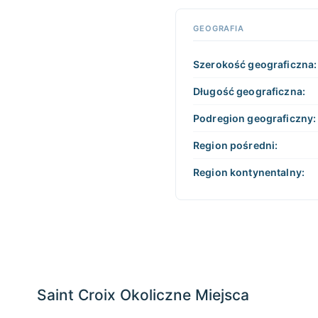
dowolne
miejsce
📏
na mapie,
GEOGRAFIA
+
aby z niej
korzystać
−
Szerokość geograficzna:
Długość geograficzna:
Podregion geograficzny:
Region pośredni:
Region kontynentalny:
Saint Croix Okoliczne Miejsca