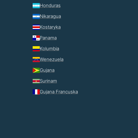
Honduras
Nikaragua
Kostaryka
Panama
Kolumbia
Wenezuela
Gujana
Surinam
Gujana Francuska