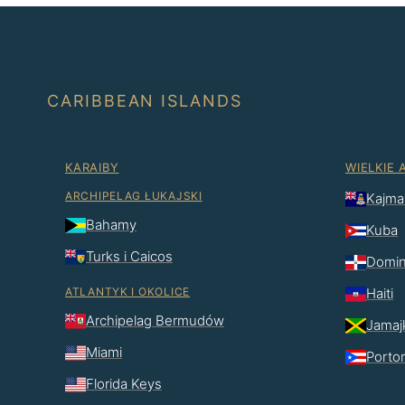
CARIBBEAN ISLANDS
KARAIBY
WIELKIE 
ARCHIPELAG ŁUKAJSKI
Kajma
Bahamy
Kuba
Turks i Caicos
Domin
ATLANTYK I OKOLICE
Haiti
Archipelag Bermudów
Jamaj
Miami
Porto
Florida Keys