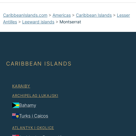
CaribbeanIslands.com
>
Americas
>
Caribbean Islands
>
Lesser
Antilles
>
Leeward islands
>
Montserrat
CARIBBEAN ISLANDS
KARAIBY
ARCHIPELAG ŁUKAJSKI
Bahamy
Turks i Caicos
ATLANTYK I OKOLICE