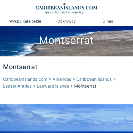
Wyspy Karaibskie
Odkrywcy
O nas
Montserrat
Montserrat
CaribbeanIslands.com
>
Americas
>
Caribbean Islands
>
Lesser Antilles
>
Leeward islands
>
Montserrat