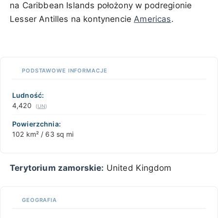
na Caribbean Islands położony w podregionie
Lesser Antilles na kontynencie
Americas
.
100 km / 62.1 mi
CARIBBEANISLANDS.COM
with the support of
© OpenStreetMap
contributors
1 m
3
t
/
f
📏
PODSTAWOWE INFORMACJE
+
−
Ludność:
4,420
(
UN
)
Powierzchnia:
102 km² / 63 sq mi
Terytorium zamorskie:
United Kingdom
GEOGRAFIA