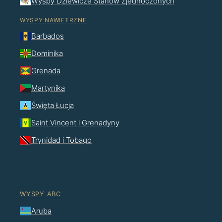
Wyspy Dziewicze Stanów Zjednoczonych
WYSPY NAWIETRZNE
Barbados
Dominika
Grenada
Martynika
Święta Łucja
Saint Vincent i Grenadyny
Trynidad i Tobago
WYSPY ABC
Aruba