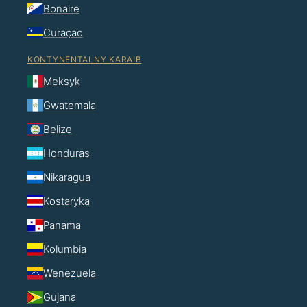
Bonaire
Curaçao
KONTYNENTALNY KARAIB
Meksyk
Gwatemala
Belize
Honduras
Nikaragua
Kostaryka
Panama
Kolumbia
Wenezuela
Gujana