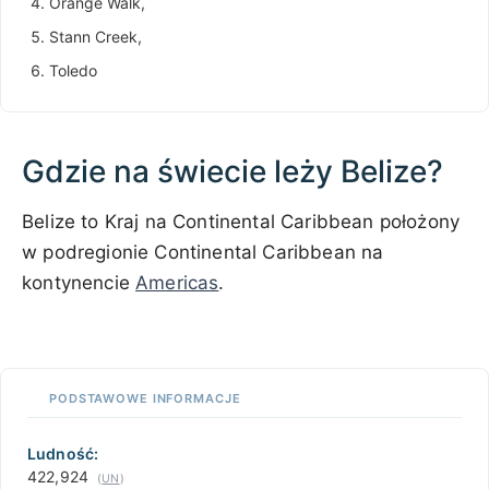
Orange Walk,
Stann Creek,
Toledo
Gdzie na świecie leży Belize?
Belize to Kraj na Continental Caribbean położony
w podregionie Continental Caribbean na
kontynencie
Americas
.
100 km / 62.1 mi
CARIBBEANISLANDS.COM
with the support of
© OpenStreetMap
contributors
1 m
3
t
/
f
📏
PODSTAWOWE INFORMACJE
+
−
Ludność:
422,924
(
UN
)