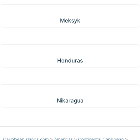
Meksyk
Meksyk
Honduras
Honduras
Nikaragua
Nikaragua
CaribbeanIslands.com
>
Americas
>
Continental Caribbean
>