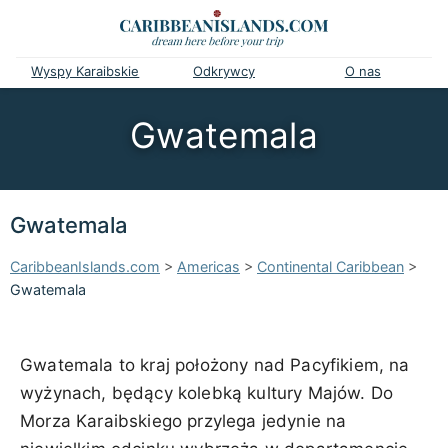
Wyspy Karaibskie
Odkrywcy
O nas
Gwatemala
Gwatemala
CaribbeanIslands.com
>
Americas
>
Continental Caribbean
>
Gwatemala
Gwatemala to kraj położony nad Pacyfikiem, na
wyżynach, będący kolebką kultury Majów. Do
Morza Karaibskiego przylega jedynie na