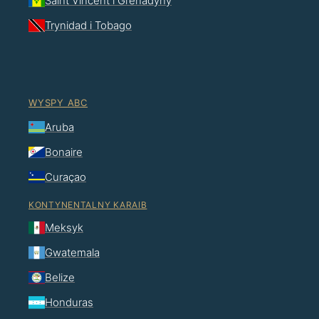
Saint Vincent i Grenadyny
Trynidad i Tobago
WYSPY ABC
Aruba
Bonaire
Curaçao
KONTYNENTALNY KARAIB
Meksyk
Gwatemala
Belize
Honduras