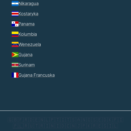
Nikaragua
Kostaryka
Panama
Kolumbia
Wenezuela
Gujana
Surinam
Gujana Francuska
🇬🇧
🇫🇷
🇩🇪
🇳🇱
🇵🇹
🇮🇹
🇸🇦
🇳🇴
🇸🇪
🇩🇰
🇫🇮
🇵🇱
🇷🇺
🇹🇷
🇮🇳
🇮🇩
🇨🇳
🇯🇵
🇰🇷
🇪🇸
🇮🇱