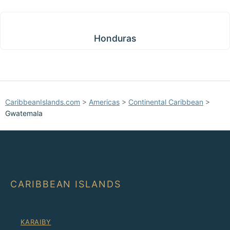
Honduras
Honduras
CaribbeanIslands.com
>
Americas
>
Continental Caribbean
>
Gwatemala
CARIBBEAN ISLANDS
KARAIBY