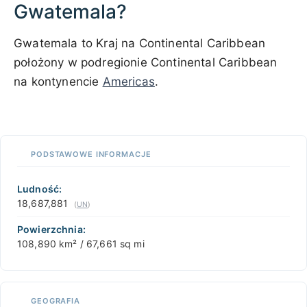
Gwatemala?
Gwatemala to Kraj na Continental Caribbean
położony w podregionie Continental Caribbean
na kontynencie
Americas
.
100 km / 62.1 mi
CARIBBEANISLANDS.COM
with the support of
© OpenStreetMap
contributors
1 m
3
t
/
f
📏
PODSTAWOWE INFORMACJE
+
−
Ludność:
18,687,881
(
UN
)
Powierzchnia:
108,890 km² / 67,661 sq mi
GEOGRAFIA