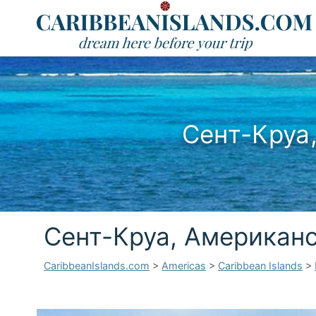
Сент-Круа
Сент-Круа, Американ
CaribbeanIslands.com
>
Americas
>
Caribbean Islands
>