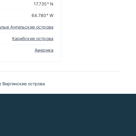
17.735° N
64.780° W
лые Антильские острова
Карибские острова
Америка
е Виргинские острова