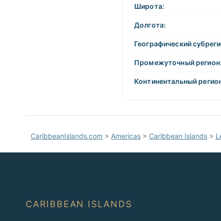
−
работу с
Широта:
ней
Долгота:
Географический субреги
Промежуточный регион
Континентальный регион
CaribbeanIslands.com
>
Americas
>
Caribbean Islands
>
L
CARIBBEAN ISLANDS