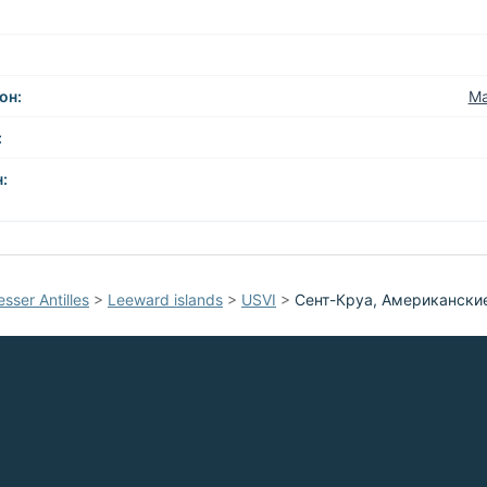
он:
Ма
:
:
esser Antilles
>
Leeward islands
>
USVI
>
Сент-Круа, Американски