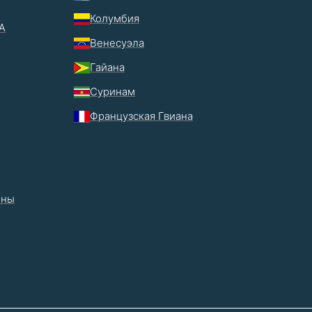
Колумбия
А
Венесуэла
Гайана
Суринам
Французская Гвиана
ины