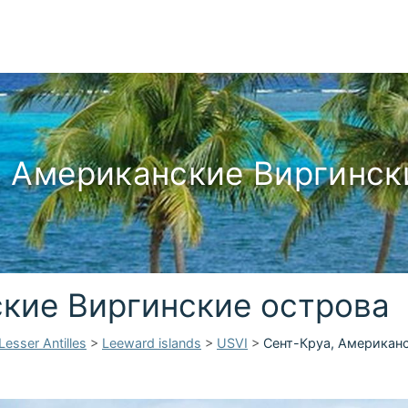
, Американские Виргинск
ские Виргинские острова
Lesser Antilles
>
Leeward islands
>
USVI
>
Сент-Круа, Американ