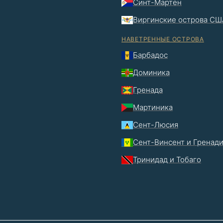
Синт-Мартен
Виргинские острова СШ
НАВЕТРЕННЫЕ ОСТРОВА
Барбадос
Доминика
Гренада
Мартиника
Сент-Люсия
Сент-Винсент и Гренад
Тринидад и Тобаго