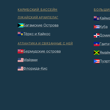
КАРИБСКИЙ БАССЕЙН
БОЛЬШИ
ЛУКАЙСКИЙ АРХИПЕЛАГ
Кайма
Багамские Острова
Куба
Тёркс и Кайкос
Домин
АТЛАНТИКА И СВЯЗАННЫЕ С НЕЙ
Гаити
Бермудские острова
Ямай
Майами
Пуэрт
Флорида-Кис