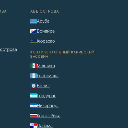
ОВА
АБВ ОСТРОВА
Аруба
Бонайре
Кюрасао
 острова
КОНТИНЕНТАЛЬНЫЙ КАРИБСКИЙ
БАССЕЙН
Мексика
Гватемала
Белиз
Гондурас
Никарагуа
Коста-Рика
Панама