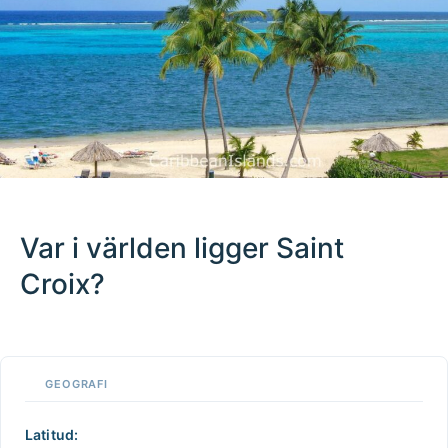
Var i världen ligger Saint
Croix?
100 km / 62.1 mi
CARIBBEANISLANDS.COM
with the support of
© OpenStreetMap
contributors
1 m
3
t
/
f
📏
GEOGRAFI
+
−
Latitud: