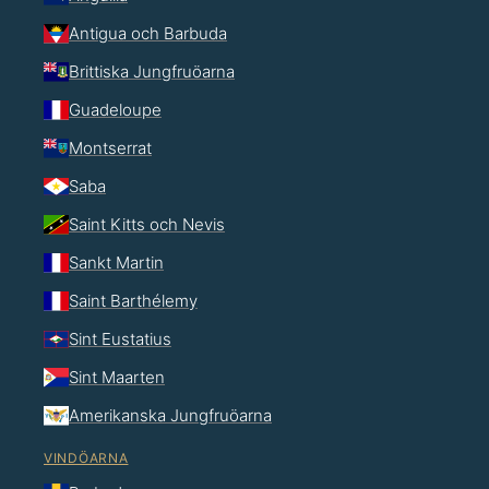
Antigua och Barbuda
Brittiska Jungfruöarna
Guadeloupe
Montserrat
Saba
Saint Kitts och Nevis
Sankt Martin
Saint Barthélemy
Sint Eustatius
Sint Maarten
Amerikanska Jungfruöarna
VINDÖARNA