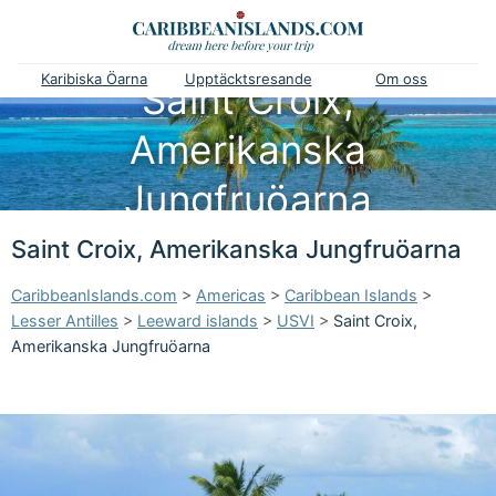
Karibiska Öarna
Upptäcktsresande
Om oss
Saint Croix,
Amerikanska
Jungfruöarna
Saint Croix, Amerikanska Jungfruöarna
CaribbeanIslands.com
>
Americas
>
Caribbean Islands
>
Lesser Antilles
>
Leeward islands
>
USVI
>
Saint Croix,
Amerikanska Jungfruöarna