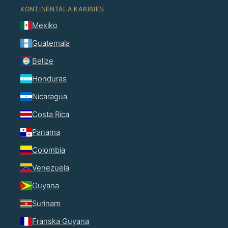
KONTINENTALA KARIBIEN
Mexiko
Guatemala
Belize
Honduras
Nicaragua
Costa Rica
Panama
Colombia
Venezuela
Guyana
Surinam
Franska Guyana