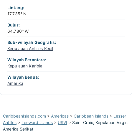
−
Lintang:
17.735° N
Bujur:
64.780° W
Sub-wilayah Geografis:
Kepulauan Antilles Kecil
Wilayah Perantara:
Kepulauan Karibia
Wilayah Benua:
Amerika
CaribbeanIslands.com
>
Americas
>
Caribbean Islands
>
Lesser
Antilles
>
Leeward islands
>
USVI
>
Saint Croix, Kepulauan Virgin
Amerika Serikat