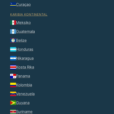
Curaçao
KARIBIA KONTINENTAL
Meksiko
Guatemala
Belize
Honduras
Nikaragua
Kosta Rika
Panama
Kolombia
Venezuela
Guyana
Suriname