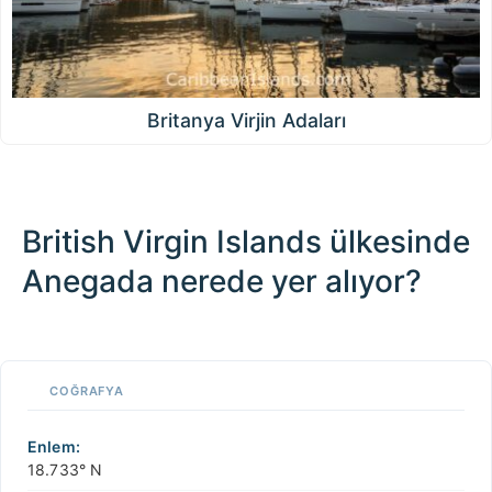
Britanya Virjin Adaları
British Virgin Islands ülkesinde
Anegada nerede yer alıyor?
100 km / 62.1 mi
CARIBBEANISLANDS.COM
with the support of
© OpenStreetMap
contributors
1 m
3
t
/
f
📏
COĞRAFYA
+
−
Enlem:
18.733° N