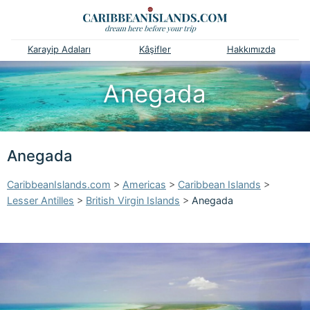
Karayip Adaları
Kâşifler
Hakkımızda
Anegada
Anegada
CaribbeanIslands.com
>
Americas
>
Caribbean Islands
>
Lesser Antilles
>
British Virgin Islands
>
Anegada