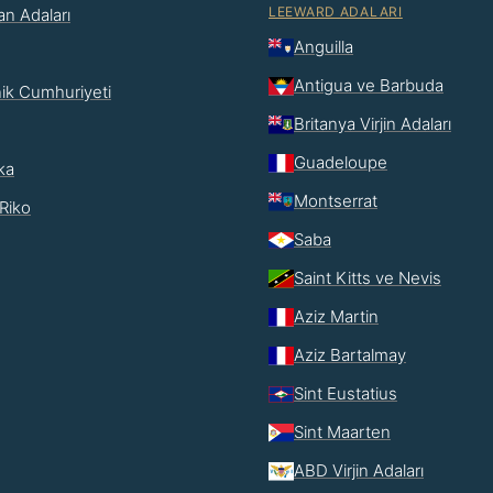
LEEWARD ADALARI
n Adaları
Anguilla
Antigua ve Barbuda
ik Cumhuriyeti
Britanya Virjin Adaları
Guadeloupe
ka
Montserrat
Riko
Saba
Saint Kitts ve Nevis
Aziz Martin
Aziz Bartalmay
Sint Eustatius
Sint Maarten
ABD Virjin Adaları