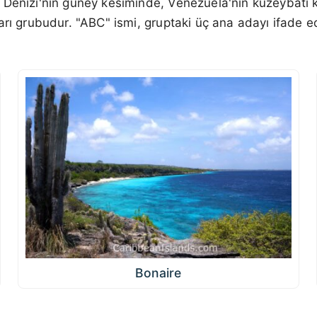
p Denizi'nin güney kesiminde, Venezuela'nın kuzeybatı kı
arı grubudur. "ABC" ismi, gruptaki üç ana adayı ifade e
Bonaire