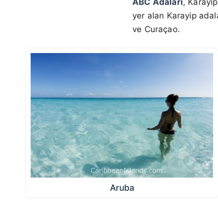
ABC Adaları
, Karayi
yer alan Karayip adal
ve Curaçao.
Aruba