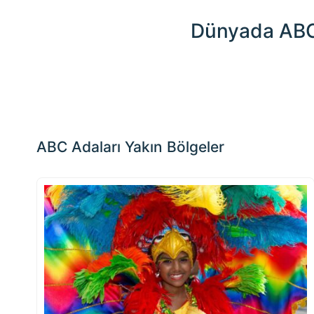
Dünyada ABC 
Etkileşim
için
haritada
📏
herhangi
+
bir yere
tıklayın
−
ABC Adaları Yakın Bölgeler