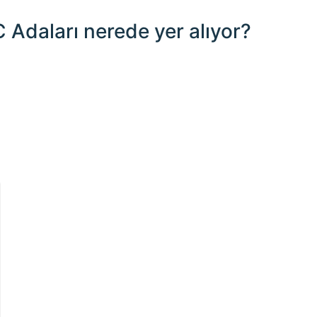
Adaları nerede yer alıyor?
1000 km / 621.4 mi