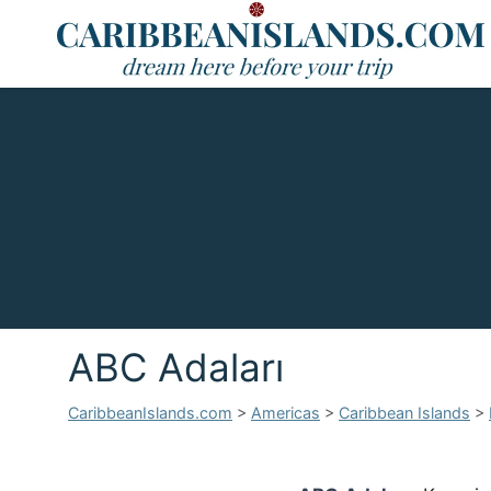
ABC Adaları
CaribbeanIslands.com
>
Americas
>
Caribbean Islands
>