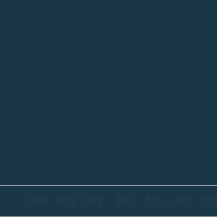
🇬🇧
🇫🇷
🇩🇪
🇳🇱
🇵🇹
🇮🇹
🇸