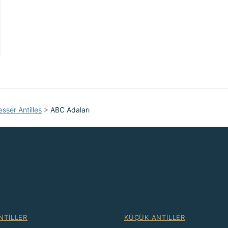
esser Antilles
>
ABC Adaları
NTILLER
KÜÇÜK ANTILLER