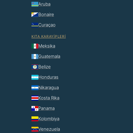
Aruba
Bonaire
Curaçao
KITA KARAYIPLERI
Meksika
Guatemala
Belize
Honduras
Nikaragua
Kosta Rika
Panama
Kolombiya
Venezuela