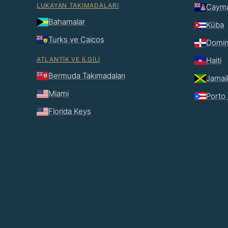
LUKAYAN TAKIMADALARI
Cayma
Bahamalar
Küba
Turks ve Caicos
Domin
ATLANTIK VE İLGILI
Haiti
Bermuda Takımadaları
Jamai
Miami
Porto 
Florida Keys