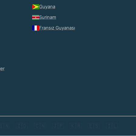
Guyana
Surinam
Fransız Guyanası
ler
🇮🇳
🇮🇩
🇨🇳
🇯🇵
🇰🇷
🇪🇸
🇮🇱