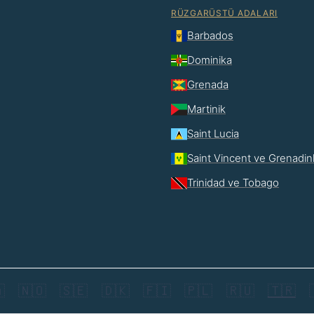
RÜZGARÜSTÜ ADALARI
Barbados
Dominika
Grenada
Martinik
Saint Lucia
Saint Vincent ve Grenadin
Trinidad ve Tobago

🇳🇴
🇸🇪
🇩🇰
🇫🇮
🇵🇱
🇷🇺
🇹🇷