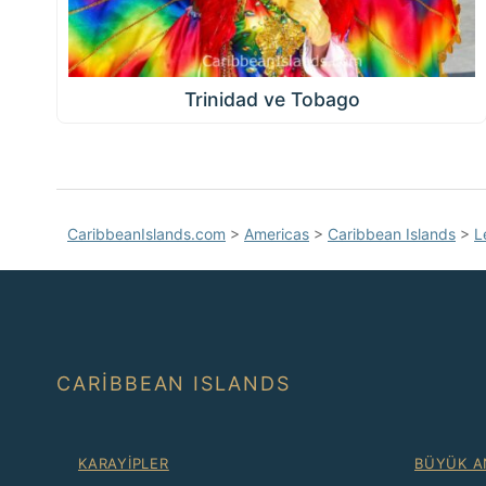
Trinidad ve Tobago
CaribbeanIslands.com
>
Americas
>
Caribbean Islands
>
L
CARIBBEAN ISLANDS
KARAYIPLER
BÜYÜK A