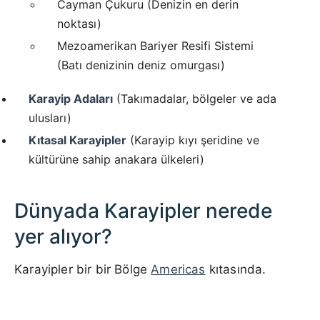
Cayman Çukuru (Denizin en derin
noktası)
Mezoamerikan Bariyer Resifi Sistemi
(Batı denizinin deniz omurgası)
Karayip Adaları
(Takımadalar, bölgeler ve ada
ulusları)
Kıtasal Karayipler
(Karayip kıyı şeridine ve
kültürüne sahip anakara ülkeleri)
Dünyada Karayipler nerede
yer alıyor?
Karayipler bir bir Bölge
Americas
kıtasında.
1000 km / 621.4 mi
CARIBBEANISLANDS.COM
with the support of
© OpenStreetMap
contributors
1 m
3
t
/
f