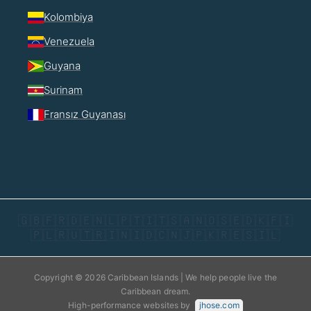
Kolombiya
Venezuela
Guyana
Surinam
Fransız Guyanası
🇬🇧
🇫🇷
🇩🇪
🇳🇱
🇵🇹
🇮🇹
🇸🇦
🇳🇴
🇸🇪
🇩🇰
🇫🇮
🇵🇱
🇷🇺
🇹🇷
🇮🇳
🇮🇩
🇨🇳
🇯🇵
🇰🇷
🇪🇸
🇮🇱
Copyright © 2026 Caribbean Islands | We help people live the
Caribbean dream.
High-performance websites by
jhose.com