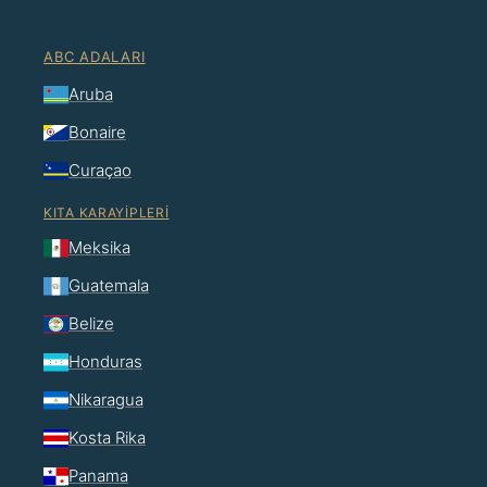
ABC ADALARI
Aruba
Bonaire
Curaçao
KITA KARAYIPLERI
Meksika
Guatemala
Belize
Honduras
Nikaragua
Kosta Rika
Panama