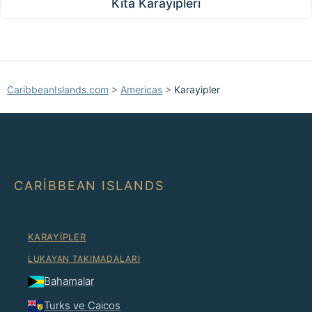
Kıta Karayipleri
CaribbeanIslands.com
>
Americas
>
Karayipler
CARIBBEAN ISLANDS
KARAYIPLER
LUKAYAN TAKIMADALARI
Bahamalar
Turks ve Caicos