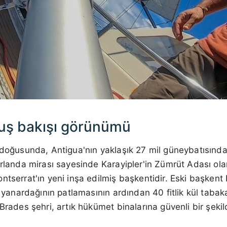
uş bakışı görünümü
 doğusunda, Antigua'nın yaklaşık 27 mil güneybatısında
İrlanda mirası sayesinde Karayipler'in Zümrüt Adası ola
ntserrat'ın yeni inşa edilmiş başkentidir. Eski başken
ls yanardağının patlamasının ardından 40 fitlik kül taba
Brades şehri, artık hükümet binalarına güvenli bir şekil