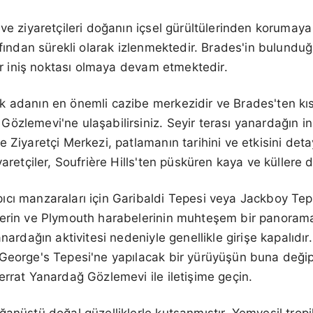
 ve ziyaretçileri doğanın içsel gürültülerinden korumay
rafından sürekli olarak izlenmektedir. Brades'in bulund
bir iniş noktası olmaya devam etmektedir.
 adanın en önemli cazibe merkezidir ve Brades'ten kıs
özlemevi'ne ulaşabilirsiniz. Seyir terası yanardağın i
 Ziyaretçi Merkezi, patlamanın tarihini ve etkisini deta
yaretçiler, Soufrière Hills'ten püsküren kaya ve küllere d
cı manzaraları için Garibaldi Tepesi veya Jackboy Tepes
terin ve Plymouth harabelerinin muhteşem bir panorama
anardağın aktivitesi nedeniyle genellikle girişe kapalıdır
 George's Tepesi'ne yapılacak bir yürüyüşün buna değ
errat Yanardağ Gözlemevi ile iletişime geçin.
ğanüstü doğal güzelliklerle kutsanmıştır. Yemyeşil trop