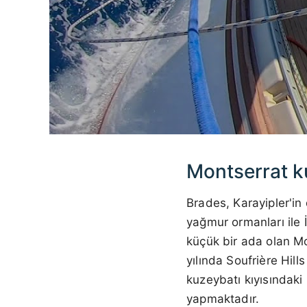
Montserrat k
Brades, Karayipler'in
yağmur ormanları ile 
küçük bir ada olan Mo
yılında Soufrière Hil
kuzeybatı kıyısındaki 
yapmaktadır.