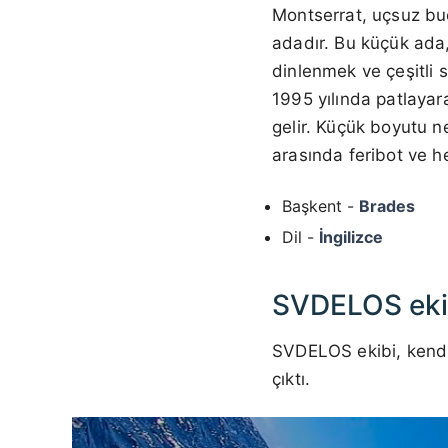
Montserrat, uçsuz buc
adadır. Bu küçük ada,
dinlenmek ve çeşitli su
1995 yılında patlayar
gelir. Küçük boyutu n
arasında feribot ve h
Başkent -
Brades
Dil -
İngilizce
SVDELOS eki
SVDELOS ekibi, kendi 
çıktı.