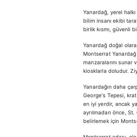
Yanardağ, yerel halkı
bilim insanı ekibi ta
birlik kısmı, güvenli 
Yanardağ doğal olarak
Montserrat Yanardağ G
manzaralarını sunar ve
kiosklarla doludur. Zi
Yanardağın daha çarpı
George's Tepesi, kra
en iyi yerdir, ancak y
ayrılmadan önce, St.
belirlemek için Monts
Montserrat adası, ola