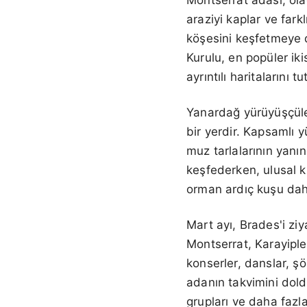
araziyi kaplar ve fark
köşesini keşfetmeye 
Kurulu, en popüler ik
ayrıntılı haritalarını tu
Yanardağ yürüyüşçüler
bir yerdir. Kapsamlı y
muz tarlalarının yanın
keşfederken, ulusal k
orman ardıç kuşu dahi
Mart ayı, Brades'i ziy
Montserrat, Karayiple
konserler, danslar, şö
adanın takvimini doldu
grupları ve daha fazla