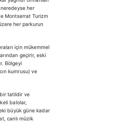
n neredeyse her
ve Montserrat Turizm
 üzere her parkurun
eraları için mükemmel
arından geçirir, eski
r. Bölgeyi
rcın kumrusu) ve
ir tatildir ve
eli balolar,
ndeki büyük güne kadar
at, canlı müzik