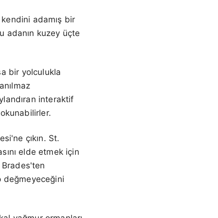
a kendini adamış bir
uğu adanın kuzey üçte
a bir yolculukla
nanılmaz
ylandıran interaktif
okunabilirler.
i'ne çıkın. St.
sını elde etmek için
. Brades'ten
ip değmeyeceğini
ikal yağmur ormanları