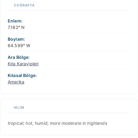
COĞRAFYA
Enlem:
7.182° N
Boylam:
64.599° W
Ara Bölge:
Kıta Karayipleri
Kıtasal Bölge:
Amerika
İKLIM
tropical; hot, humid; more moderate in highlands