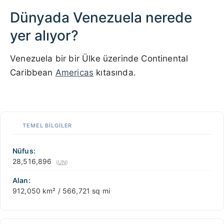
Dünyada Venezuela nerede
yer alıyor?
Venezuela bir bir Ülke üzerinde Continental
Caribbean
Americas
kıtasında.
100 km / 62.1 mi
CARIBBEANISLANDS.COM
with the support of
© OpenStreetMap
contributors
1 m
3
t
/
f
📏
TEMEL BILGILER
+
−
Nüfus:
28,516,896
(
UN
)
Alan:
912,050 km² / 566,721 sq mi