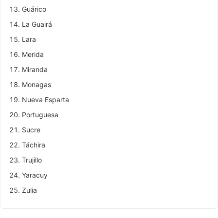
Guárico
La Guairá
Lara
Merida
Miranda
Monagas
Nueva Esparta
Portuguesa
Sucre
Táchira
Trujillo
Yaracuy
Zulia