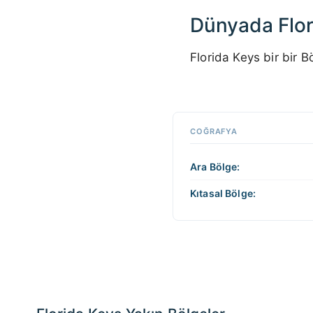
Dünyada Flor
Florida Keys bir bir 
Etkileşim
için
haritada
📏
herhangi
COĞRAFYA
+
bir yere
tıklayın
−
Ara Bölge:
Kıtasal Bölge: