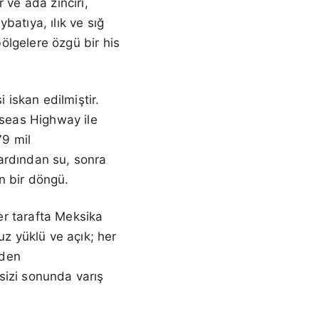
r ve ada zinciri,
batıya, ılık ve sığ
bölgelere özgü bir his
iskan edilmiştir.
rseas Highway ile
79 mil
ardından su, sonra
n bir döngü.
ğer tarafta Meksika
uz yüklü ve açık; her
nden
sizi sonunda varış