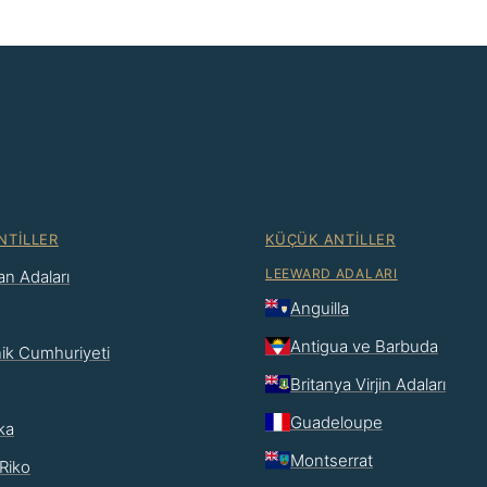
NTILLER
KÜÇÜK ANTILLER
LEEWARD ADALARI
n Adaları
Anguilla
Antigua ve Barbuda
ik Cumhuriyeti
Britanya Virjin Adaları
Guadeloupe
ka
Montserrat
Riko