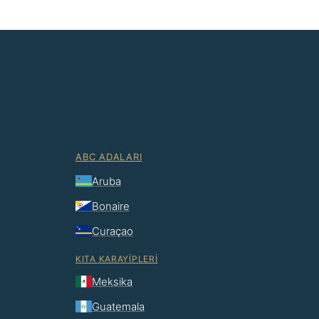
ABC ADALARI
Aruba
Bonaire
Curaçao
KITA KARAYIPLERI
Meksika
Guatemala