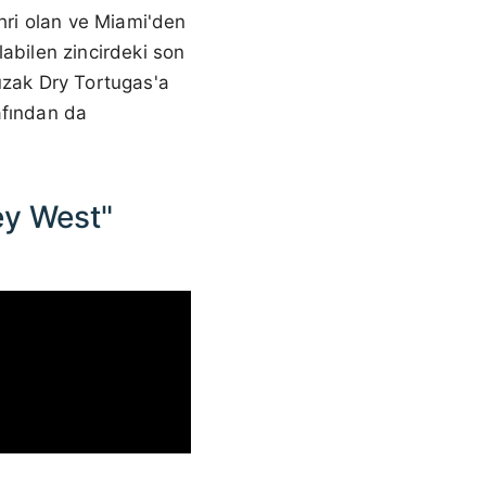
ehri olan ve Miami'den
abilen zincirdeki son
uzak Dry Tortugas'a
afından da
ey West"