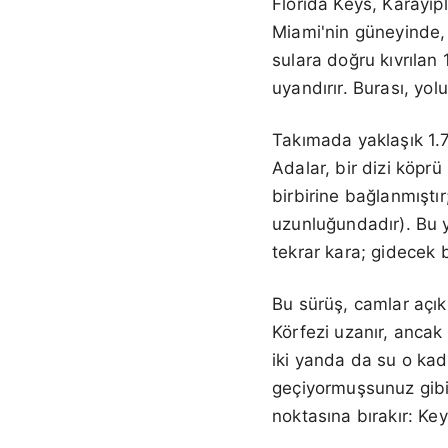
Florida Keys, Karayiple
Miami'nin güneyinde, 
sulara doğru kıvrılan 
uyandırır. Burası, yolu
Takımada yaklaşık 1.
Adalar, bir dizi köpr
birbirine bağlanmıştı
uzunluğundadır). Bu 
tekrar kara; gidecek 
Bu sürüş, camlar açıkk
Körfezi uzanır, ancak
iki yanda da su o kada
geçiyormuşsunuz gibi 
noktasına bırakır: Ke