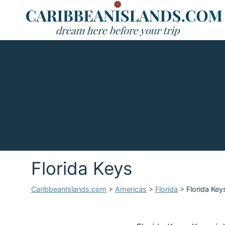
Florida Keys
CaribbeanIslands.com
>
Americas
>
Florida
>
Florida Key