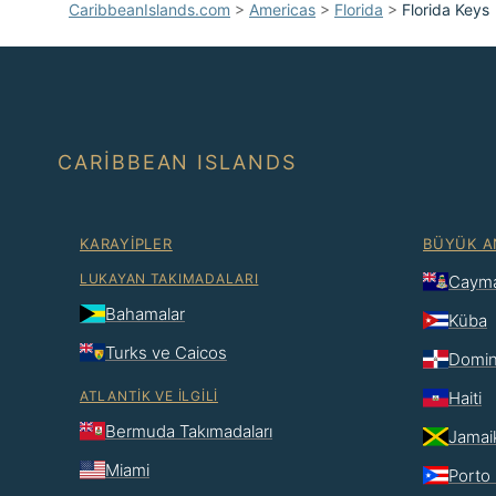
CaribbeanIslands.com
>
Americas
>
Florida
>
Florida Keys
CARIBBEAN ISLANDS
KARAYIPLER
BÜYÜK A
LUKAYAN TAKIMADALARI
Cayma
Bahamalar
Küba
Turks ve Caicos
Domin
ATLANTIK VE İLGILI
Haiti
Bermuda Takımadaları
Jamai
Miami
Porto 