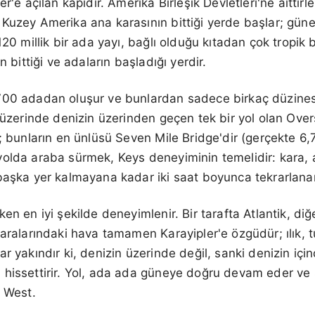
r'e açılan kapıdır. Amerika Birleşik Devletleri'ne aittirle
Kuzey Amerika ana karasının bittiği yerde başlar; güney
120 millik bir ada yayı, bağlı olduğu kıtadan çok tropik 
n bittiği ve adaların başladığı yerdir.
700 adadan oluşur ve bunlardan sadece birkaç düzinesi 
ü üzerinde denizin üzerinden geçen tek bir yol olan Ove
r; bunların en ünlüsü Seven Mile Bridge'dir (gerçekte 6,
yolda araba sürmek, Keys deneyiminin temelidir: kara, 
başka yer kalmayana kadar iki saat boyunca tekrarlana
en en iyi şekilde deneyimlenir. Bir tarafta Atlantik, di
 aralarındaki hava tamamen Karayipler'e özgüdür; ılık, t
r yakındır ki, denizin üzerinde değil, sanki denizin içi
hissettirir. Yol, ada ada güneye doğru devam eder ve 
y West.