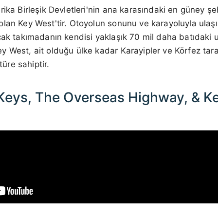
rika Birleşik Devletleri'nin ana karasındaki en güney ş
lan Key West'tir. Otoyolun sonunu ve karayoluyla ulaşıl
cak takımadanın kendisi yaklaşık 70 mil daha batıdaki 
y West, ait olduğu ülke kadar Karayipler ve Körfez tar
türe sahiptir.
 Keys, The Overseas Highway, & K