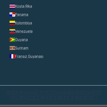
Kosta Rika
Panama
Kolombiya
Venezuela
Guyana
Surinam
Fransız Guyanası
🇬🇧
🇫🇷
🇩🇪
🇳🇱
🇵🇹
🇮🇹
🇸🇦
🇳🇴
🇸🇪
🇩🇰
🇫🇮
🇵🇱
🇷🇺
🇹🇷
🇮🇳
🇮🇩
🇨🇳
🇯🇵
🇰🇷
🇪🇸
🇮🇱