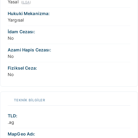
Yasal
(
ILGA
)
Hukuki Mekanizma:
Yargısal
İdam Cezası:
No
Azami Hapis Cezası:
No
Fiziksel Ceza:
No
TEKNIK BILGILER
TLD:
.ag
MapGeo Adı: