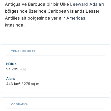
Antigua ve Barbuda bir bir Ülke
Leeward Adaları
bölgesinde üzerinde Caribbean Islands Lesser
Antilles alt bölgesinde yer alır
Americas
kıtasında.
100 km / 62.1 mi
CARIBBEANISLANDS.COM
with the support of
© OpenStreetMap
contributors
1 m
3
t
/
f
📏
TEMEL BILGILER
+
−
Nüfus:
94,209
(
UN
)
Alan:
443 km² / 275 sq mi
COĞRAFYA