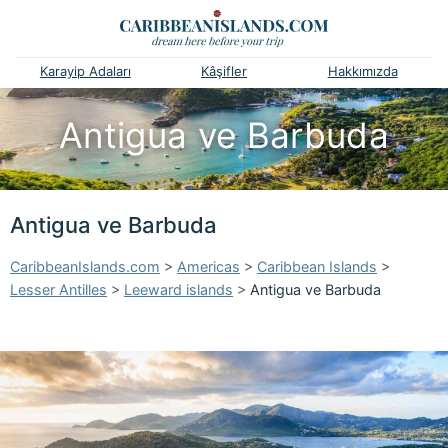
Karayip Adaları
Kâşifler
Hakkımızda
Antigua ve Barbuda
Antigua ve Barbuda
CaribbeanIslands.com
>
Americas
>
Caribbean Islands
>
Lesser Antilles
>
Leeward islands
>
Antigua ve Barbuda