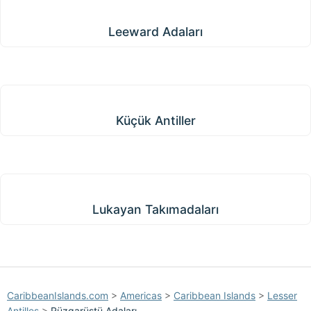
Leeward Adaları
Leeward Adaları
Küçük Antiller
Küçük Antiller
Lukayan Takımadaları
Lukayan Takımadaları
CaribbeanIslands.com
>
Americas
>
Caribbean Islands
>
Lesser
Antilles
>
Rüzgarüstü Adaları