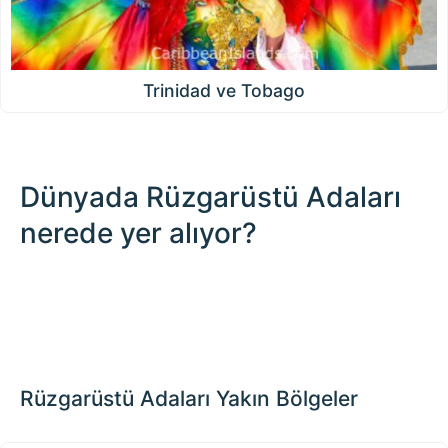
Trinidad ve Tobago
Dünyada Rüzgarüstü Adaları
nerede yer alıyor?
500 km / 310.7 mi
CARIBBEANISLANDS.COM
with the support of
© OpenStreetMap
contributors
1 m
3
t
/
f
📏
+
−
Rüzgarüstü Adaları Yakın Bölgeler