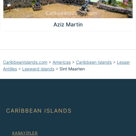
Aziz Martin
CaribbeanIslands.com
>
Americas
>
Caribbean Islands
>
Lesser
Antilles
>
Leeward islands
>
Sint Maarten
CARIBBEAN ISLANDS
KARAYIPLER