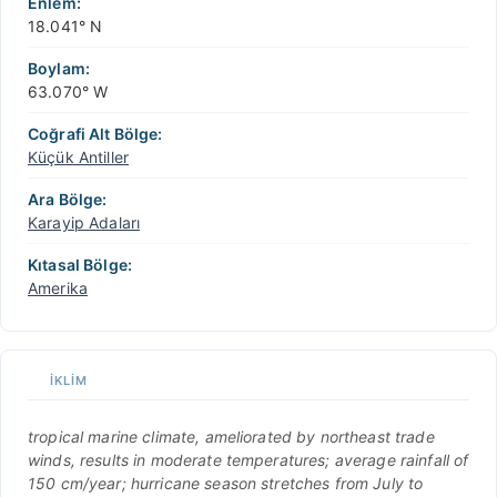
Enlem:
18.041° N
Boylam:
63.070° W
Coğrafi Alt Bölge:
Küçük Antiller
Ara Bölge:
Karayip Adaları
Kıtasal Bölge:
Amerika
İKLIM
tropical marine climate, ameliorated by northeast trade
winds, results in moderate temperatures; average rainfall of
150 cm/year; hurricane season stretches from July to