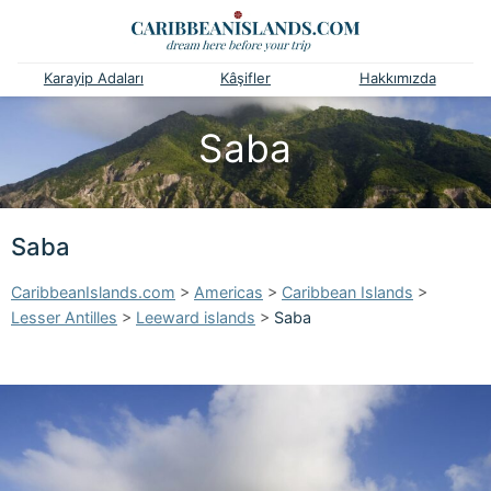
Karayip Adaları
Kâşifler
Hakkımızda
Saba
Saba
CaribbeanIslands.com
>
Americas
>
Caribbean Islands
>
Lesser Antilles
>
Leeward islands
>
Saba