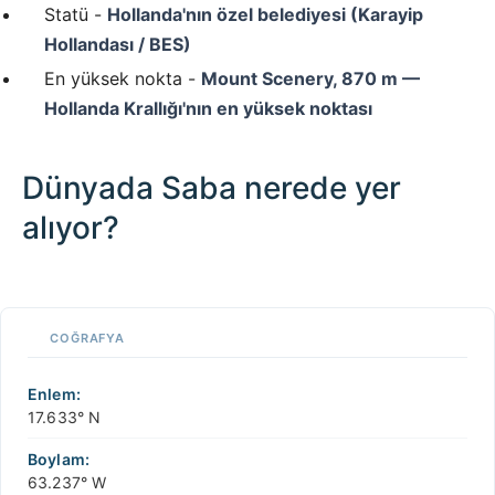
Statü -
Hollanda'nın özel belediyesi (Karayip
Hollandası / BES)
En yüksek nokta -
Mount Scenery, 870 m —
Hollanda Krallığı'nın en yüksek noktası
Dünyada Saba nerede yer
alıyor?
100 km / 62.1 mi
CARIBBEANISLANDS.COM
with the support of
© OpenStreetMap
contributors
1 m
3
t
/
f
📏
COĞRAFYA
+
−
Enlem:
17.633° N
Boylam:
63.237° W