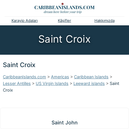
Karayip Adaları
Kâşifler
Hakkımızda
Saint Croix
Saint Croix
CaribbeanIslands.com
>
Americas
>
Caribbean Islands
>
Lesser Antilles
>
US Virgin Islands
>
Leeward islands
>
Saint
Croix
Saint John
Saint John