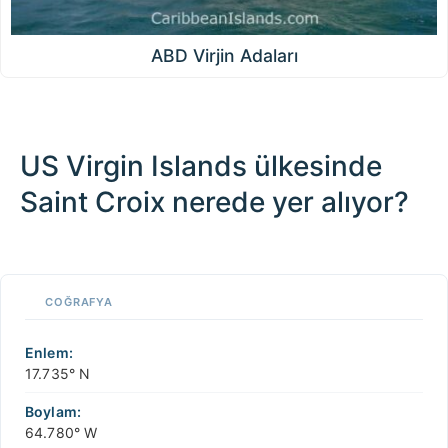
ABD Virjin Adaları
US Virgin Islands ülkesinde
Saint Croix nerede yer alıyor?
100 km / 62.1 mi
CARIBBEANISLANDS.COM
with the support of
© OpenStreetMap
contributors
1 m
3
t
/
f
📏
COĞRAFYA
+
−
Enlem:
17.735° N
Boylam:
64.780° W