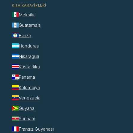
KITA KARAYIPLERI
Meksika
Guatemala
Belize
Honduras
Nikaragua
Kosta Rika
Panama
Kolombiya
Venezuela
Guyana
Surinam
Fransız Guyanası