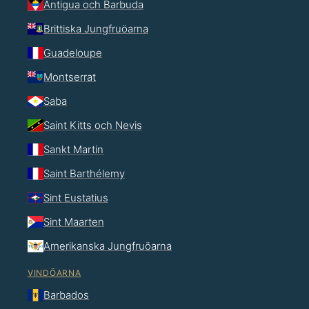
Antigua och Barbuda
Brittiska Jungfruöarna
Guadeloupe
Montserrat
Saba
Saint Kitts och Nevis
Sankt Martin
Saint Barthélemy
Sint Eustatius
Sint Maarten
Amerikanska Jungfruöarna
VINDÖARNA
Barbados