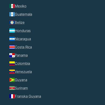
Mexiko
Guatemala
Belize
Honduras
Nicaragua
Costa Rica
Panama
Colombia
Venezuela
Guyana
Surinam
Franska Guyana