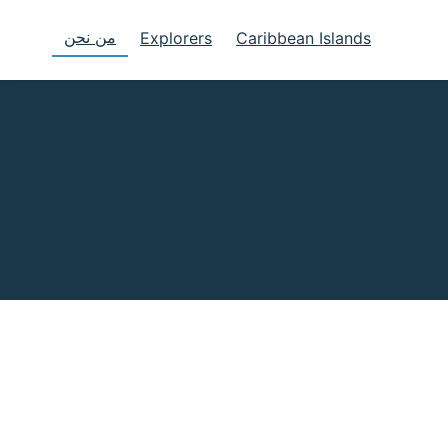
من نحن
Explorers
Caribbean Islands