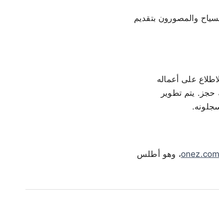
لسياح والمصورون بتقديم
وهو مهندس ويب يمكن الاطلاع على أعماله
 حجز. يتم تطوير
جلونه.
onez.co
، وهو أطلس