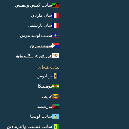
سانت كيتس ونيفيس
سان مارتان
سان بارتيلمي
سينت أوستاتيوس
سينت مارتن
جزر فيرجن الأمريكية
جزر ويندوارد
بربادوس
دومينيكا
غرينادا
مارتينيك
سانت لوسيا
سانت فنسنت والغرينادين