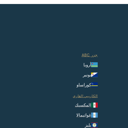
جزر ABC
أروبا
بونير
كوراساو
الكاريبي القاري
المكسيك
غواتيمالا
بليز