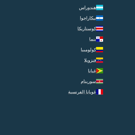
هندوراس
نيكاراجوا
كوستاريكا
بنما
كولومبيا
فنزويلا
غيانا
سورينام
غويانا الفرنسية