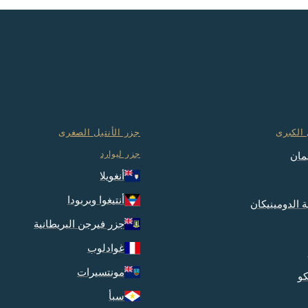
 الكبرى
جزر الأنتيل الصغرى
جزر ليوارد
مان
أنغويلا
أنتيغوا وبربودا
 الدومينيكان
جزر فيرجن البريطانية
غوادلوب
مونتسيرات
كو
سبأ