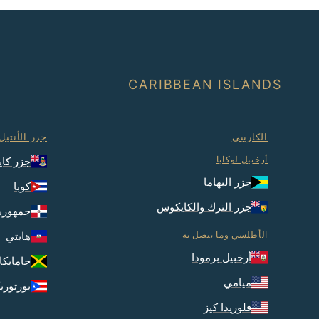
CARIBBEAN ISLANDS
الكاريبي
جزر الأنتيل
أرخبيل لوكايا
جزر كاي
جزر البهاما
كوبا
جزر الترك والكايكوس
جمهورية
الأطلسي وما يتصل به
هايتي
أرخبيل برمودا
جامايكا
ميامي
بورتوري
فلوريدا كيز