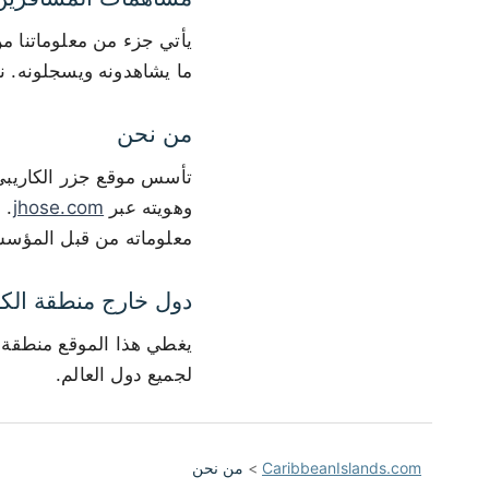
يأتي جزء من معلوماتنا م
ما يشاهدونه ويسجلونه. ن
من نحن
وهويته عبر
jhose.com
. 
معلوماته من قبل المؤسس
دول خارج منطقة الكا
يغطي هذا الموقع منطقة ا
لجميع دول العالم.
CaribbeanIslands.com
>
من نحن