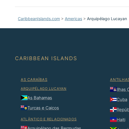
CaribbeanIslands.com
>
Americas
>
Arquipélago Lucayan
CARIBBEAN ISLANDS
AS CARAÍBAS
ANTILHA
ARQUIPÉLAGO LUCAYAN
Ilhas
As Bahamas
Cuba
Turcas e Caicos
Repúb
ATLÂNTICO E RELACIONADOS
Haiti
Arquipélago das Bermudas