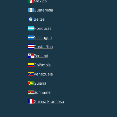
México
Guatemala
Belize
Honduras
Nicarágua
Costa Rica
Panamá
Colômbia
Venezuela
Guiana
Suriname
Guiana Francesa