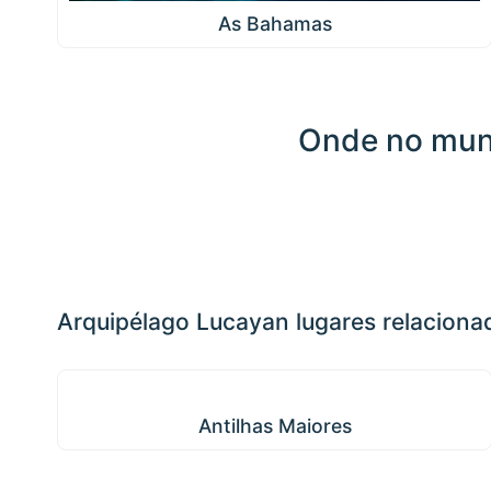
As Bahamas
Onde no mun
Clique
em
qualquer
📏
ponto
+
do mapa
para
−
interagir
Arquipélago Lucayan lugares relaciona
Antilhas Maiores
Antilhas Maiores