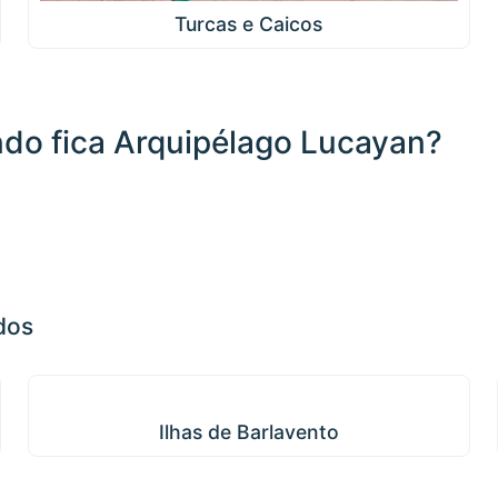
Turcas e Caicos
do fica Arquipélago Lucayan?
1000 km / 621.4 mi
dos
Ilhas de Barlavento
Ilhas de Barlavento