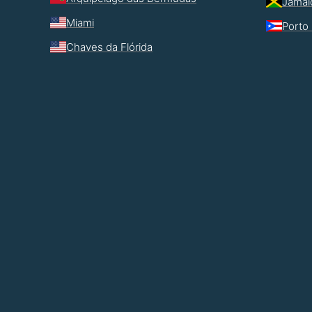
Jamai
Miami
Porto 
Chaves da Flórida