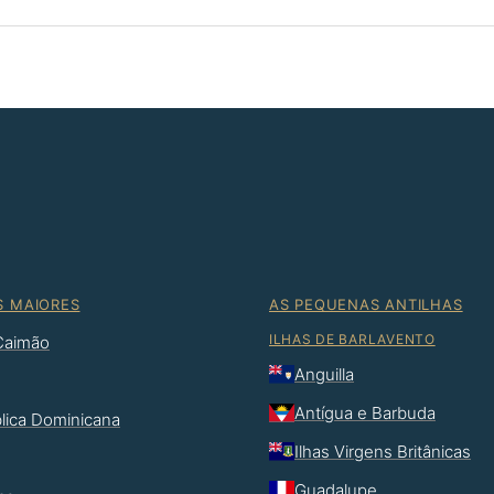
S MAIORES
AS PEQUENAS ANTILHAS
ILHAS DE BARLAVENTO
 Caimão
Anguilla
Antígua e Barbuda
lica Dominicana
Ilhas Virgens Britânicas
Guadalupe