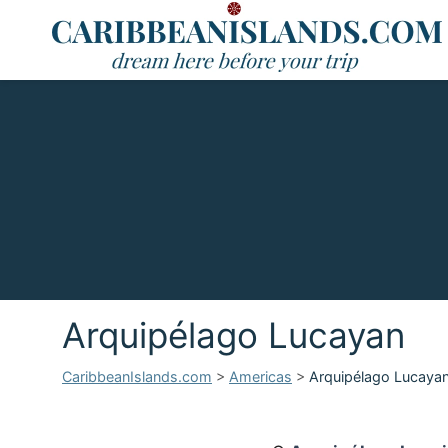
Arquipélago Lucayan
CaribbeanIslands.com
>
Americas
>
Arquipélago Lucaya