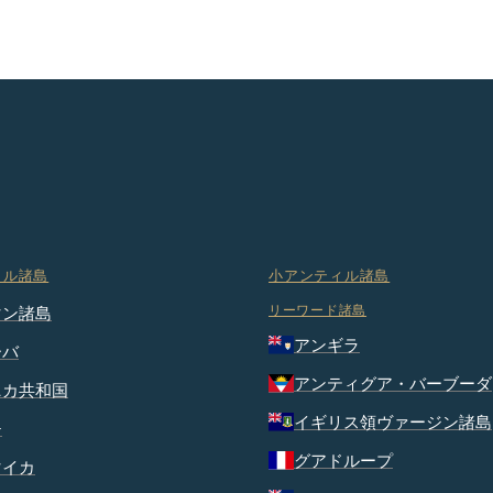
ィル諸島
小アンティル諸島
リーワード諸島
マン諸島
アンギラ
ーバ
アンティグア・バーブーダ
ニカ共和国
イギリス領ヴァージン諸島
チ
グアドループ
マイカ