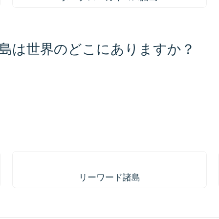
島は世界のどこにありますか？
1000 km / 621.4 mi
リーワード諸島
リーワード諸島