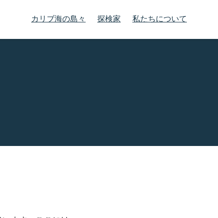
カリブ海の島々
探検家
私たちについて