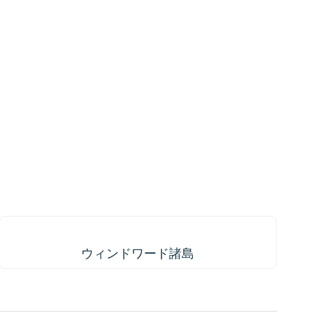
CARIBBEANISLANDS.COM
with the support of
© OpenStreetMap
contributors
1 m
3
t
/
f
ウィンドワード諸島
ウィンドワード諸島