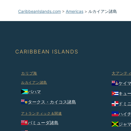
操
作
CaribbeanIslands.com
>
Americas
>
ルカイアン諸島
し
て
く
だ
さ
い
CARIBBEAN ISLANDS
カリブ海
大アンテ
ルカイアン諸島
ケイ
バハマ
キュ
タークス・カイコス諸島
ドミ
アトランティック＆関連
ハイ
バミューダ諸島
ジャ