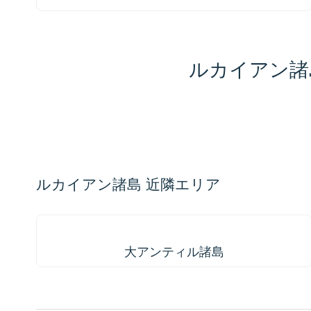
ルカイアン諸
地
図
📏
上
の
+
任
意
−
ルカイアン諸島 近隣エリア
の
場
所
を
大アンティル諸島
ク
リ
大アンティル諸島
ッ
ク
し
て