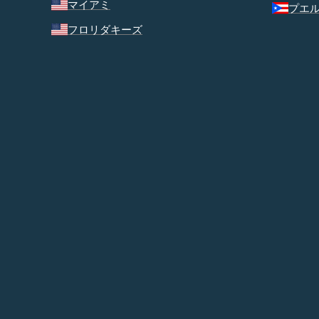
マイアミ
プエ
フロリダキーズ