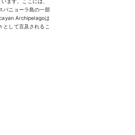
ています。ここには、
スパニョーラ島の一部
Archipelagoは
々として言及されるこ