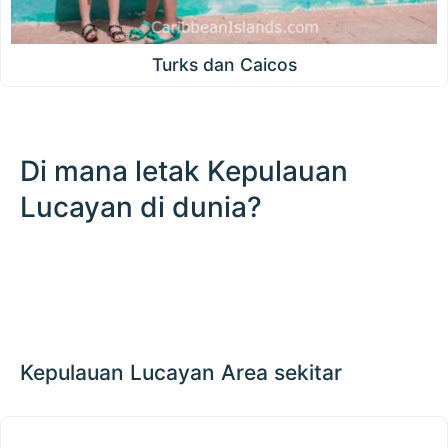
Turks dan Caicos
Di mana letak Kepulauan
Lucayan di dunia?
200 km / 124.3 mi
CARIBBEANISLANDS.COM
with the support of
© OpenStreetMap
contributors
1 m
3
t
/
f
📏
+
−
Kepulauan Lucayan Area sekitar
Antillen Besar