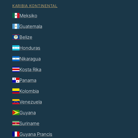
KARIBIA KONTINENTAL
Meksiko
Guatemala
Belize
Honduras
Nikaragua
Kosta Rika
Panama
Kolombia
Venezuela
Guyana
Suriname
Guyana Prancis